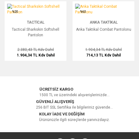
Tactical Sharkskin Softshell Pantolon
Anka Taktikal Combat Pantolonu
%20
%63
TACTICAL
ANKA TAKTIKAL
Tactical Sharkskin Softshell
Anka Taktikal Combat Pantolonu
Pantolon
2.380,43 TL
Kdv Dahil
1.904,34 TL
Kdv Dahil
1.904,34 TL
Kdv Dahil
714,13 TL
Kdv Dahil
ÜCRETSİZ KARGO
1500 TL ve üzerindeki alışverişlerinizde...
GÜVENLİ ALIŞVERİŞ
256 BIT SSL Sertifika ile bilgileriniz güvende...
KOLAY İADE VE DEĞİŞİM
Ürününüzle ilgili süreçlerde yanınızdayız.