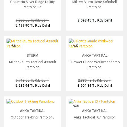
Columbia Silver Ridge Utilitiy
Mil-tec Sturm Hose Softshell
Pantolon Bej
Pantolon
5.899,90 TL
Kdv Dahil
8.093,45 TL
Kdv Dahil
5.499,90 TL
Kdv Dahil
Mil-tec Sturm Tactical Assault Pantolon
U-Power Guado Workwear Kargo Pant
%8
%20
STURM
ANKA TAKTIKAL
Mil-tec Sturm Tactical Assault
U-Power Guado Workwear Kargo
Pantolon
Pantolon
5.713,02 TL
Kdv Dahil
2.380,43 TL
Kdv Dahil
5.236,94 TL
Kdv Dahil
1.904,34 TL
Kdv Dahil
Outdoor Trekking Pantolonu
Anka Tactical IX7 Pantolon
%38
ANKA TAKTIKAL
ANKA TAKTIKAL
Outdoor Trekking Pantolonu
Anka Tactical IX7 Pantolon