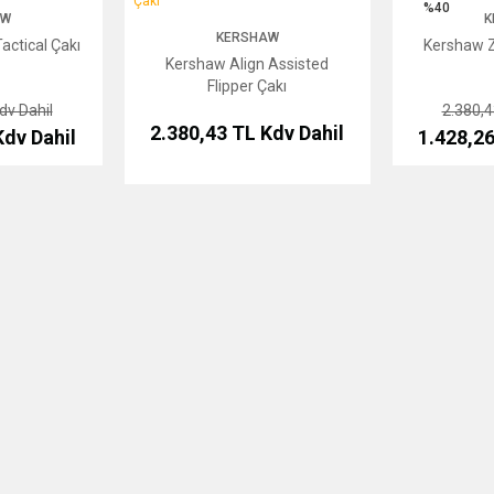
%40
AW
K
KERSHAW
actical Çakı
Kershaw 
Kershaw Align Assisted
Flipper Çakı
dv Dahil
2.380,
2.380,43 TL
Kdv Dahil
Kdv Dahil
1.428,2