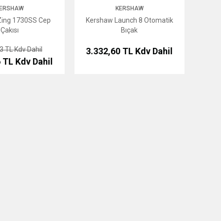
ERSHAW
KERSHAW
Zing 1730SS Cep
Kershaw Launch 8 Otomatik
Çakısı
Bıçak
43 TL
Kdv Dahil
3.332,60 TL
Kdv Dahil
6 TL
Kdv Dahil