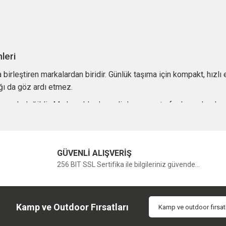
leri
 birleştiren markalardan biridir. Günlük taşıma için kompakt, hızlı
ığı da göz ardı etmez.
nmak değildir. Marka, elde dengeli duran, cepte fazla yer kaplama
k bir EDC deneyimi sunar.
GÜVENLİ ALIŞVERİŞ
llanıcıların yakından takip ettiği markalardan biridir. Launch ser
256 BIT SSL Sertifika ile bilgileriniz güvende...
öne çıkar. Bu yapı, hızlı açılış isteyen kullanıcılar için dikkat çek
katlanır yapı, otomatik mekanizma ve OTF seçenekleri farklı kulla
vzuatı, taşıma koşullarını ve kullanım amacını mutlaka dikkate alm
Kamp ve Outdoor Fırsatları
erleri