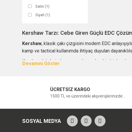
Satin (1)
Siyah (1)
Kershaw Tarzı: Cebe Giren Güçlü EDC Çözüm
Kershaw
, klasik çakı çizgisini modern EDC anlayışıyla
kamp ve tactical kullanımda ihtiyaç duyulan dayanıklıl
Kershaw ürünlerinde amaç yalnızca keskin bir bıçak su
pratiklik sağlayan çakı modelleriyle kullanıcıya gerçe
Otomatik, OTF ve Katlanır Çakı Seçenekleri
ÜCRETSİZ KARGO
Kershaw, özellikle otomatik çakı ve OTF bıçak arayan ku
1500 TL ve üzerindeki alışverişlerinizde...
markanın OTF tarafındaki güçlü hamlelerinden biri olarak 
Kershaw ürünlerinde SpeedSafe destekli açılış, manuel 
bıçak tercih eden kullanıcıların ürün seçerken yerel me
SOSYAL MEDYA
Çelik Seçimi: D2, CPM 154, MagnaCut ve Diğ