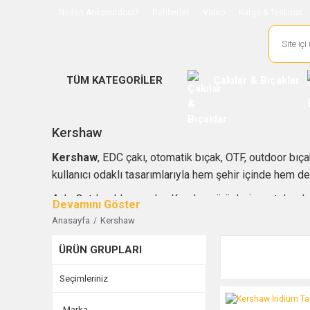
Neden Ankaoutdoor?
Rehberler
Video
Kargo & Teslimat
TÜM KATEGORİLER
Çakılar & Bıçaklar
Kershaw
Kershaw
, EDC çakı, otomatik bıçak, OTF, outdoor bıça
kullanıcı odaklı tasarımlarıyla hem şehir içinde hem d
AnkaOutdoor’da yer alan Kershaw ürünleri; sustalı çakı
kullanıcılara hitap eder. D2, CPM 154 ve MagnaCut gibi
Anasayfa
Kershaw
Kershaw seçimi yaparken kullanım amacı, çelik türü, kil
ÜRÜN GRUPLARI
bushcraft, kamp veya koleksiyon odaklı bir model arıyo
Seçimleriniz
Kershaw İridium Tacti
Marka