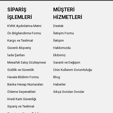
a performansıyla fiyat performans çizgisinde sık tercih
SİPARİŞ
MÜŞTERİ
elik arayan kullanıcıların dikkatini çeken güçlü
İŞLEMLERİ
HİZMETLERİ
KVKK Aydınlatma Metni
Destek
craft, survival veya günlük EDC kullanımda beklenen
Ön Bilgilendirme Formu
İletişim Formu
sı mı gerektiği netleştirilmelidir.
Kargo ve Teslimat
İletişim
Güvenli Alışveriş
Hakkımızda
ilebilir çakı arayan kullanıcıya daha yakın durur. Kamp
İade Şartları
Ekibimiz
dımcı olabilir.
Mesafeli Satış Sözleşmesi
Garanti ve Değişim
rin taşıma klipsleri, sağlam kilit sistemleri ve agresif
Gizlilik ve Güvenlik
Ürün Kullanım Sorumluluğu
Havale Bildirim Formu
Blog
Banka Hesap Numaraları
Haberler
Ödeme Seçenekleri
Sıkça Sorulan Sorular
çakı ister. Bazı kullanıcılar otomatik veya OTF
Kredi Kartı Güvenliği
t seçenekleri tercih eder.
Sipariş ve Teslimat
idir. EDC için hafif ve ince modeller daha kullanışlı