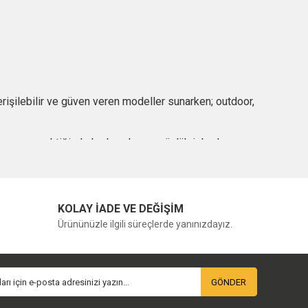
 erişilebilir ve güven veren modeller sunarken; outdoor,
yan, gerektiğinde hızlı açılan ve günlük işlerde
KOLAY İADE VE DEĞİŞİM
isi otomatik modelleriyle bilinirken, Livewire modeli
Ürününüzle ilgili süreçlerde yanınızdayız.
ici bir seçenek oluşturur.
nıcı profillerine hitap eder. Sustalı veya otomatik
ası gerekir.
GÖNDER