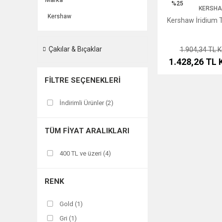
%25
KERSH
Kershaw
Kershaw İridium T
Çakılar & Bıçaklar
1.904,34 TL
K
1.428,26 TL
FILTRE SEÇENEKLERI
İndirimli Ürünler (2)
TÜM FIYAT ARALIKLARI
400 TL ve üzeri (4)
RENK
Gold (1)
Gri (1)