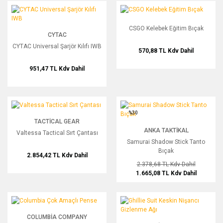
CYTAC Universal Şarjör Kılıfı IWB
CSGO Kelebek Eğitim Bıçak
CSGO Kelebek Eğitim Bıçak
CYTAC
CYTAC Universal Şarjör Kılıfı IWB
570,88 TL
Kdv Dahil
951,47 TL
Kdv Dahil
Valtessa Tactical Sırt Çantası
Samurai Shadow Stick Tanto Bıçak
%30
TACTICAL GEAR
ANKA TAKTIKAL
Valtessa Tactical Sırt Çantası
Samurai Shadow Stick Tanto
Bıçak
2.854,42 TL
Kdv Dahil
2.378,68 TL
Kdv Dahil
1.665,08 TL
Kdv Dahil
Columbia Çok Amaçlı Pense
Ghillie Suit Keskin Nişancı Gizlenme 
COLUMBIA COMPANY