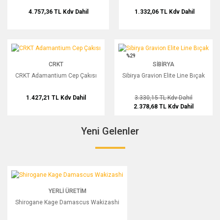
4.757,36 TL
Kdv Dahil
1.332,06 TL
Kdv Dahil
CRKT Adamantium Cep Çakısı
Sibirya Gravion Elite Line Bıçak
%29
CRKT
SIBIRYA
CRKT Adamantium Cep Çakısı
Sibirya Gravion Elite Line Bıçak
1.427,21 TL
Kdv Dahil
3.330,15 TL
Kdv Dahil
2.378,68 TL
Kdv Dahil
Yeni Gelenler
Shirogane Kage Damascus Wakizashi
YENİ
YERLI ÜRETIM
Shirogane Kage Damascus Wakizashi