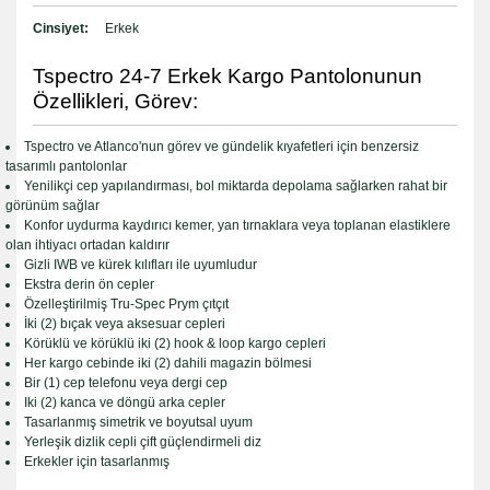
Cinsiyet:
Erkek
Tspectro 24-7 Erkek Kargo Pantolonunun
Özellikleri, Görev:
Tspectro ve Atlanco'nun görev ve gündelik kıyafetleri için benzersiz
tasarımlı pantolonlar
Yenilikçi cep yapılandırması, bol miktarda depolama sağlarken rahat bir
görünüm sağlar
Konfor uydurma kaydırıcı kemer, yan tırnaklara veya toplanan elastiklere
olan ihtiyacı ortadan kaldırır
Gizli IWB ve kürek kılıfları ile uyumludur
Ekstra derin ön cepler
Özelleştirilmiş Tru-Spec Prym çıtçıt
İki (2) bıçak veya aksesuar cepleri
Körüklü ve körüklü iki (2) hook & loop kargo cepleri
Her kargo cebinde iki (2) dahili magazin bölmesi
Bir (1) cep telefonu veya dergi cep
Iki (2) kanca ve döngü arka cepler
Tasarlanmış simetrik ve boyutsal uyum
Yerleşik dizlik cepli çift güçlendirmeli diz
Erkekler için tasarlanmış