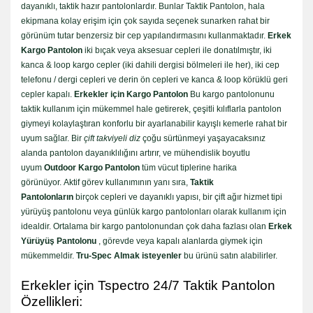
dayanıklı, taktik hazır pantolonlardır. Bunlar Taktik Pantolon, hala
ekipmana kolay erişim için çok sayıda seçenek sunarken rahat bir
görünüm tutar benzersiz bir cep yapılandırmasını kullanmaktadır.
Erkek
Kargo Pantolon
iki bıçak veya aksesuar cepleri ile donatılmıştır, iki
kanca & loop kargo cepler (iki dahili dergisi bölmeleri ile her), iki cep
telefonu / dergi cepleri ve derin ön cepleri ve kanca & loop körüklü geri
cepler kapalı.
Erkekler için Kargo Pantolon
Bu kargo pantolonunu
taktik kullanım için mükemmel hale getirerek, çeşitli kılıflarla pantolon
giymeyi kolaylaştıran konforlu bir ayarlanabilir kayışlı kemerle rahat bir
uyum sağlar. Bir
çift takviyeli diz
çoğu sürtünmeyi yaşayacaksınız
alanda pantolon dayanıklılığını artırır, ve mühendislik boyutlu
uyum
Outdoor Kargo Pantolon
tüm vücut tiplerine harika
görünüyor. Aktif görev kullanımının yanı sıra,
Taktik
Pantolonların
birçok cepleri ve dayanıklı yapısı, bir çift ağır hizmet tipi
yürüyüş pantolonu veya günlük kargo pantolonları olarak kullanım için
idealdir. Ortalama bir kargo pantolonundan çok daha fazlası olan
Erkek
Yürüyüş Pantolonu
, görevde veya kapalı alanlarda giymek için
mükemmeldir.
Tru-Spec Almak isteyenler
bu ürünü satın alabilirler.
Erkekler için Tspectro 24/7 Taktik Pantolon
Özellikleri: