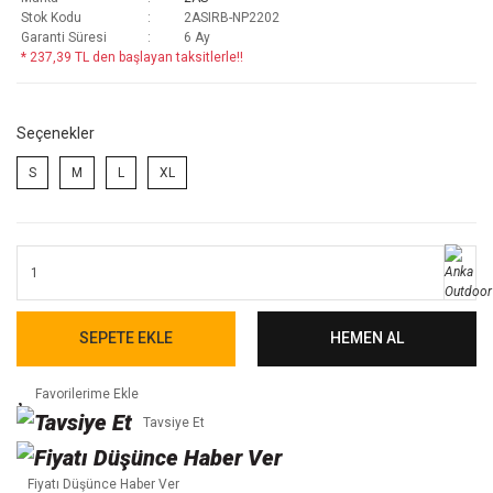
Stok Kodu
2ASIRB-NP2202
Garanti Süresi
6 Ay
* 237,39 TL den başlayan taksitlerle!!
Seçenekler
S
M
L
XL
SEPETE EKLE
HEMEN AL
Tavsiye Et
Fiyatı Düşünce Haber Ver