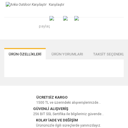
Karşılaştır
paylaş
ÜRÜN ÖZELLİKLERİ
ÜRÜN YORUMLARI
TAKSİT SEÇENEKLER
Bu ürüne ilk yorumu siz yapın!
ÜCRETSİZ KARGO
1500 TL ve üzerindeki alışverişlerinizde...
GÜVENLİ ALIŞVERİŞ
256 BIT SSL Sertifika ile bilgileriniz güvende...
Yorum Yaz
KOLAY İADE VE DEĞİŞİM
Ürününüzle ilgili süreçlerde yanınızdayız.