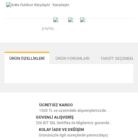
Karşılaştır
paylaş
ÜRÜN ÖZELLİKLERİ
ÜRÜN YORUMLARI
TAKSİT SEÇENEKLER
Bu ürüne ilk yorumu siz yapın!
ÜCRETSİZ KARGO
1500 TL ve üzerindeki alışverişlerinizde...
GÜVENLİ ALIŞVERİŞ
256 BIT SSL Sertifika ile bilgileriniz güvende...
Yorum Yaz
KOLAY İADE VE DEĞİŞİM
Ürününüzle ilgili süreçlerde yanınızdayız.