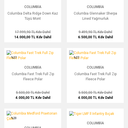
COLUMBIA
COLUMBIA
Columbia Delta Ridge Down Kaz
Columbia Glennaker Sherpa
Tüyü Mont
Lined Yağmurluk
17.999,90 TL
Kdv Dahil
9.499,90 TL
Kdv Dahil
14.000,00 TL
Kdv Dahil
6.500,00 TL
Kdv Dahil
Columbia Fast Trek Full Zip Fleece Polar
Columbia Fast Trek Full Zip Fleece Po
%27
%27
COLUMBIA
COLUMBIA
Columbia Fast Trek Full Zip
Columbia Fast Trek Full Zip
Fleece Polar
Fleece Polar
5.500,00 TL
Kdv Dahil
5.500,00 TL
Kdv Dahil
4.000,00 TL
Kdv Dahil
4.000,00 TL
Kdv Dahil
Columbia Medford Praetorian Çakı
Tiger LMF ll Infantry Bıçak
%20
COLUMBIA