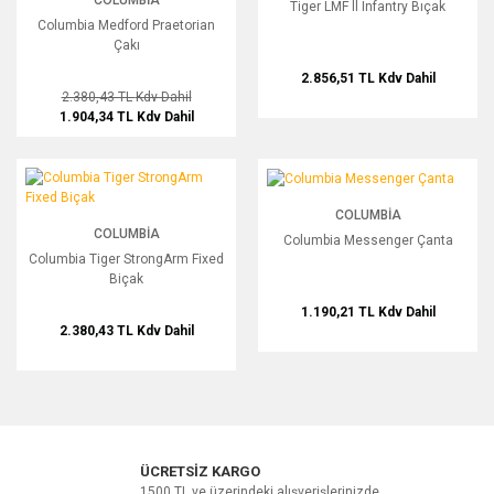
COLUMBIA
Tiger LMF ll Infantry Bıçak
Columbia Medford Praetorian
Çakı
2.856,51 TL
Kdv Dahil
2.380,43 TL
Kdv Dahil
1.904,34 TL
Kdv Dahil
Columbia Tiger StrongArm Fixed Biçak
Columbia Messenger Çanta
COLUMBIA
COLUMBIA
Columbia Messenger Çanta
Columbia Tiger StrongArm Fixed
Biçak
1.190,21 TL
Kdv Dahil
2.380,43 TL
Kdv Dahil
ÜCRETSİZ KARGO
1500 TL ve üzerindeki alışverişlerinizde...