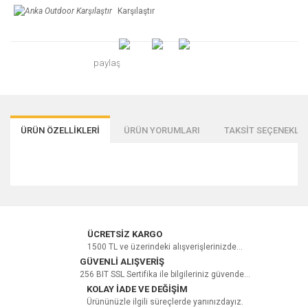
Karşılaştır
paylaş
ÜRÜN ÖZELLİKLERİ
ÜRÜN YORUMLARI
TAKSİT SEÇENEKLER
Bu ürüne ilk yorumu siz yapın!
ÜCRETSİZ KARGO
1500 TL ve üzerindeki alışverişlerinizde...
GÜVENLİ ALIŞVERİŞ
256 BIT SSL Sertifika ile bilgileriniz güvende...
Yorum Yaz
KOLAY İADE VE DEĞİŞİM
Ürününüzle ilgili süreçlerde yanınızdayız.