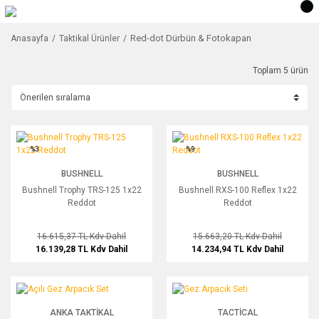
Red-dot Dürbün & Fotokapan
Anasayfa
Taktikal Ürünler
Toplam 5 ürün
Bushnell Trophy TRS-125 1x22 Reddot
Bushnell RXS-100 Reflex 1x22 Reddo
%3
%9
BUSHNELL
BUSHNELL
Bushnell Trophy TRS-125 1x22
Bushnell RXS-100 Reflex 1x22
Reddot
Reddot
16.615,37 TL
Kdv Dahil
15.663,20 TL
Kdv Dahil
16.139,28 TL
Kdv Dahil
14.234,94 TL
Kdv Dahil
Açılı Gez Arpacık Set
Gez Arpacık Seti
ANKA TAKTIKAL
TACTICAL