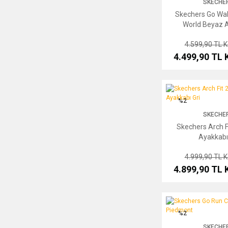
SKECHE
Skechers Go Wal
World Beyaz 
4.599,90 TL
K
4.499,90 TL
Skechers Arch Fit 2.0 
%2
SKECHE
Skechers Arch F
Ayakkabı
4.999,90 TL
K
4.899,90 TL
Skechers Go Run Consi
%2
SKECHE