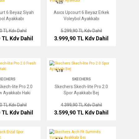
%25
urt 6 Beyaz Siyah
Asıcs Upcourt 6 Beyaz Erkek
bol Ayakkabı
Voleybol Ayakkabı
90 TL
Kdv Dahil
5.299,90 TL
Kdv Dahil
0 TL
Kdv Dahil
3.999,90 TL
Kdv Dahil
lite Pro 2.0 Fresh Flow Ayakkabı Haki
Skechers Skech-lite Pro 2.0 Spor Ayakkabı Bej
%18
KECHERS
SKECHERS
kech-lite Pro 2.0
Skechers Skech-lite Pro 2.0
w Ayakkabı Haki
Spor Ayakkabı Bej
90 TL
Kdv Dahil
4.399,90 TL
Kdv Dahil
0 TL
Kdv Dahil
3.599,90 TL
Kdv Dahil
 Erzal Spor Ayakkabı Beyaz
Skechers Arch Fit Summits Yürüyüş Ayakkabı Bej