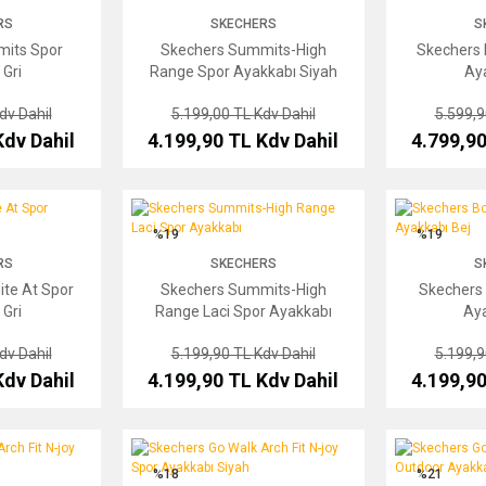
RS
SKECHERS
S
its Spor
Skechers Summits-High
Skechers H
 Gri
Range Spor Ayakkabı Siyah
Aya
dv Dahil
5.199,00 TL
Kdv Dahil
5.599,
Kdv Dahil
4.199,90 TL
Kdv Dahil
4.799,9
Spor Ayakkabı Gri
Skechers Summits-High Range Laci Spor Ayakkabı
Skechers Bobs S
%19
%19
RS
SKECHERS
S
te At Spor
Skechers Summits-High
Skechers 
 Gri
Range Laci Spor Ayakkabı
Aya
dv Dahil
5.199,90 TL
Kdv Dahil
5.199,
Kdv Dahil
4.199,90 TL
Kdv Dahil
4.199,9
Fit N-joy Spor Ayakkabı Bej
Skechers Go Walk Arch Fit N-joy Spor Ayakkabı Siyah
Skechers Go Run
%18
%21