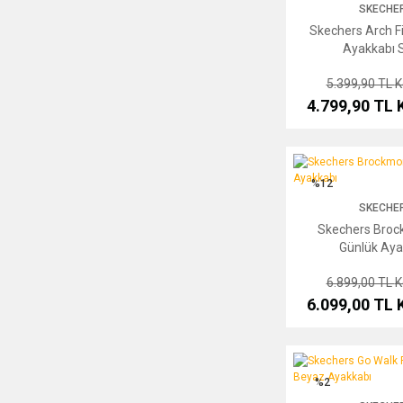
SKECHE
Skechers Arch F
Ayakkabı 
5.399,90 TL
K
4.799,90 TL
Skechers Brockmont G
%12
SKECHE
Skechers Broc
Günlük Aya
6.899,00 TL
K
6.099,00 TL
Skechers Go Walk Fle
%2