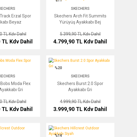
%11
KECHERS
SKECHERS
Track Erzal Spor
Skechers Arch Fit Summits
kabı Beyaz
Yürüyüş Ayakkabı Bej
90 TL
Kdv Dahil
5.399,90 TL
Kdv Dahil
0 TL
Kdv Dahil
4.799,90 TL
Kdv Dahil
Moda Flex Spor Ayakkabı Gri
Skechers Burst 2.0 Spor Ayakkabı Gri
%20
KECHERS
SKECHERS
 Bobs Moda Flex
Skechers Burst 2.0 Spor
Ayakkabı Gri
Ayakkabı Gri
90 TL
Kdv Dahil
4.999,90 TL
Kdv Dahil
0 TL
Kdv Dahil
3.999,90 TL
Kdv Dahil
est Outdoor Ayakkabı Gri
Skechers Hillcrest Outdoor Ayakkabı Siyah
%14