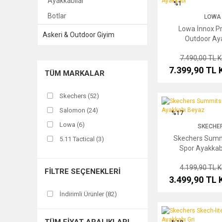
Ayakkabılar
%1
Botlar
LOWA
Lowa İnnox Pr
Askeri & Outdoor Giyim
Outdoor Ay
7.490,00 TL
K
7.399,90 TL
TÜM MARKALAR
Skechers (52)
Skechers Summits Kad
Salomon (24)
%17
Lowa (6)
SKECHE
Skechers Summ
5.11 Tactical (3)
Spor Ayakkab
Haix (2)
4.199,90 TL
K
FILTRE SEÇENEKLERI
3.499,90 TL
İndirimli Ürünler (82)
Skechers Skech-lite Pr