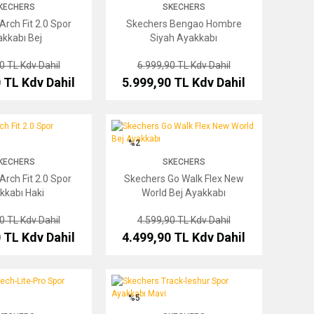
KECHERS
SKECHERS
rch Fit 2.0 Spor
Skechers Bengao Hombre
kkabı Bej
Siyah Ayakkabı
90 TL
Kdv Dahil
6.999,90 TL
Kdv Dahil
0 TL
Kdv Dahil
5.999,90 TL
Kdv Dahil
it 2.0 Spor Ayakkabı Haki
Skechers Go Walk Flex New World Bej Ayakkabı
%2
KECHERS
SKECHERS
rch Fit 2.0 Spor
Skechers Go Walk Flex New
kkabı Haki
World Bej Ayakkabı
90 TL
Kdv Dahil
4.599,90 TL
Kdv Dahil
0 TL
Kdv Dahil
4.499,90 TL
Kdv Dahil
-Lite-Pro Spor Ayakkabı
Skechers Track-leshur Spor Ayakkabı Mavi
%5