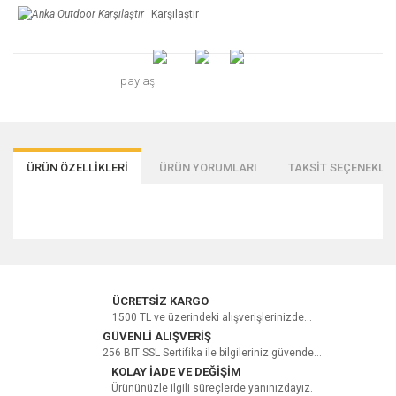
Karşılaştır
paylaş
ÜRÜN ÖZELLİKLERİ
ÜRÜN YORUMLARI
TAKSİT SEÇENEKLER
Bu ürüne ilk yorumu siz yapın!
ÜCRETSİZ KARGO
1500 TL ve üzerindeki alışverişlerinizde...
GÜVENLİ ALIŞVERİŞ
256 BIT SSL Sertifika ile bilgileriniz güvende...
Yorum Yaz
KOLAY İADE VE DEĞİŞİM
Ürününüzle ilgili süreçlerde yanınızdayız.