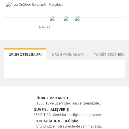
Karşılaştır
paylaş
ÜRÜN ÖZELLİKLERİ
ÜRÜN YORUMLARI
TAKSİT SEÇENEKLER
Bu ürüne ilk yorumu siz yapın!
ÜCRETSİZ KARGO
1500 TL ve üzerindeki alışverişlerinizde...
GÜVENLİ ALIŞVERİŞ
256 BIT SSL Sertifika ile bilgileriniz güvende...
Yorum Yaz
KOLAY İADE VE DEĞİŞİM
Ürününüzle ilgili süreçlerde yanınızdayız.