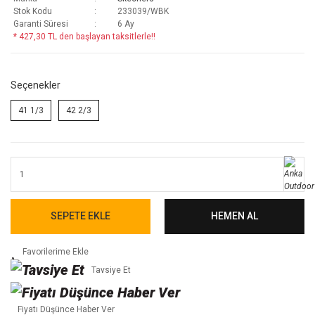
Stok Kodu
233039/WBK
Garanti Süresi
6 Ay
* 427,30 TL den başlayan taksitlerle!!
Seçenekler
41 1/3
42 2/3
SEPETE EKLE
HEMEN AL
Tavsiye Et
Fiyatı Düşünce Haber Ver