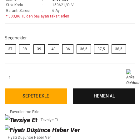
Stok Kodu
150621/OLV
Garanti Süresi
6 Ay
* 303,86 TL den başlayan taksitlerle!!
Seçenekler
37
38
39
40
36
36,5
37,5
38,5
SEPETE EKLE
HEMEN AL
Tavsiye Et
Fiyatı Düşünce Haber Ver