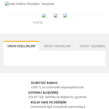
Karşılaştır
paylaş
ÜRÜN ÖZELLİKLERİ
ÜRÜN YORUMLARI
TAKSİT SEÇENEKLER
Bu ürüne ilk yorumu siz yapın!
ÜCRETSİZ KARGO
1500 TL ve üzerindeki alışverişlerinizde...
GÜVENLİ ALIŞVERİŞ
256 BIT SSL Sertifika ile bilgileriniz güvende...
Yorum Yaz
KOLAY İADE VE DEĞİŞİM
Ürününüzle ilgili süreçlerde yanınızdayız.