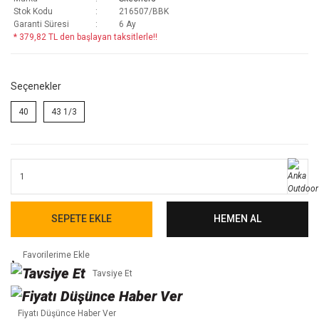
Stok Kodu
216507/BBK
Garanti Süresi
6 Ay
* 379,82 TL den başlayan taksitlerle!!
Seçenekler
40
43 1/3
SEPETE EKLE
HEMEN AL
Tavsiye Et
Fiyatı Düşünce Haber Ver