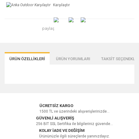
Karşılaştır
paylaş
ÜRÜN ÖZELLİKLERİ
ÜRÜN YORUMLARI
TAKSİT SEÇENEKLER
Bu ürüne ilk yorumu siz yapın!
ÜCRETSİZ KARGO
1500 TL ve üzerindeki alışverişlerinizde...
GÜVENLİ ALIŞVERİŞ
256 BIT SSL Sertifika ile bilgileriniz güvende...
Yorum Yaz
KOLAY İADE VE DEĞİŞİM
Ürününüzle ilgili süreçlerde yanınızdayız.