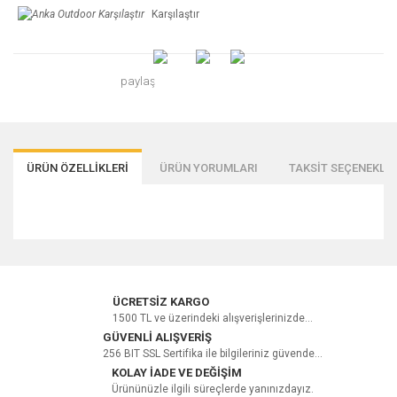
Karşılaştır
paylaş
ÜRÜN ÖZELLİKLERİ
ÜRÜN YORUMLARI
TAKSİT SEÇENEKLER
Bu ürüne ilk yorumu siz yapın!
ÜCRETSİZ KARGO
1500 TL ve üzerindeki alışverişlerinizde...
GÜVENLİ ALIŞVERİŞ
256 BIT SSL Sertifika ile bilgileriniz güvende...
Yorum Yaz
KOLAY İADE VE DEĞİŞİM
Ürününüzle ilgili süreçlerde yanınızdayız.