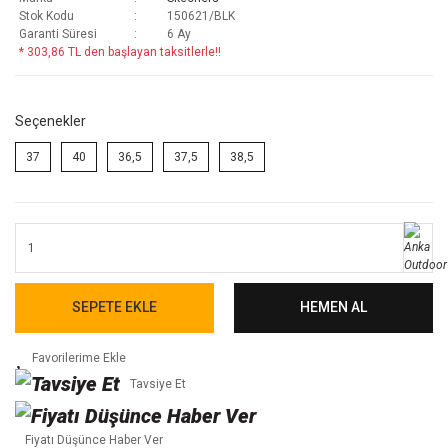
Stok Kodu
150621/BLK
Garanti Süresi
6 Ay
* 303,86 TL den başlayan taksitlerle!!
Seçenekler
37
40
36,5
37,5
38,5
SEPETE EKLE
HEMEN AL
Tavsiye Et
Fiyatı Düşünce Haber Ver