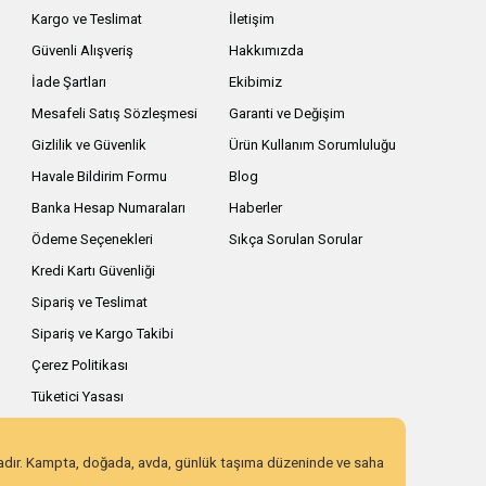
Kargo ve Teslimat
İletişim
Güvenli Alışveriş
Hakkımızda
İade Şartları
Ekibimiz
Mesafeli Satış Sözleşmesi
Garanti ve Değişim
Gizlilik ve Güvenlik
Ürün Kullanım Sorumluluğu
Havale Bildirim Formu
Blog
Banka Hesap Numaraları
Haberler
Ödeme Seçenekleri
Sıkça Sorulan Sorular
Kredi Kartı Güvenliği
Sipariş ve Teslimat
Sipariş ve Kargo Takibi
Çerez Politikası
Tüketici Yasası
zadır. Kampta, doğada, avda, günlük taşıma düzeninde ve saha