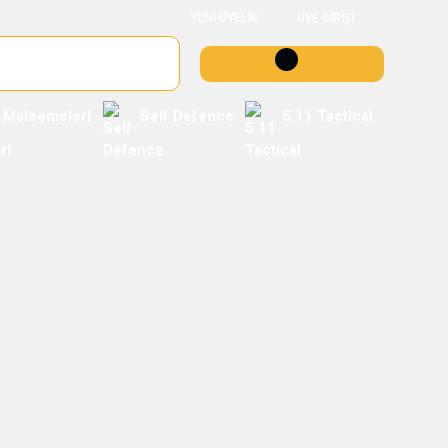
YENİ ÜYELİK
ÜYE GİRİŞİ
 Malzemeleri
Self Defence
5.11 Tactical