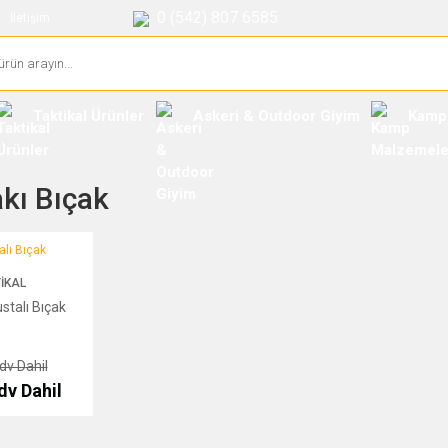
0 (542) 807 6585
İletişim
Taktikal Ürünler
Askeri & Outdoor Giyim
Kamp
akı Bıçak
Bıçak
IKAL
stalı Bıçak
dv Dahil
dv Dahil