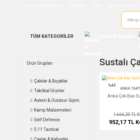
Neden Ankaoutdoor?
Rehberler
Video
Kargo & Teslimat
TÜM KATEGORİLER
Çakılar & Bıçaklar
Sustalı Ç
Ürün Grupları
Anka Çek Bas Sustalı 
Çakılar & Bıçaklar
%43
ANKA TAKT
Taktikal Ürünler
Anka Çek Bas Su
Askeri & Outdoor Giyim
Kamp Malzemeleri
1.666,30 TL
K
Self Defence
952,17 TL
K
5.11 Tactical
Çaylar & Kahveler