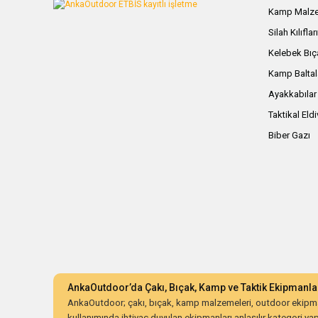
Kamp Malze
Silah Kılıflar
Kelebek Bıç
Kamp Baltal
Ayakkabılar
Taktikal Eld
Biber Gazı
AnkaOutdoor’da Çakı, Bıçak, Kamp ve Taktik Ekipmanla
AnkaOutdoor; çakı, bıçak, kamp malzemeleri, outdoor ekipman
kullanımında ihtiyaç duyulan ekipmanları anlaşılır kategori yapıs