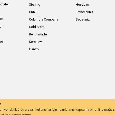
meleri
Sterling
Hesabım
ı
CRKT
Favorileriniz
ak
Columbia Company
Sepetiniz
arı
Cold Steel
Benchmade
iven
Kershaw
Ganzo
r
 ve taktik ürün arayan kullanıcılar için hazırlanmış kapsamlı bir online mağa
ıyla bir araya getirir.