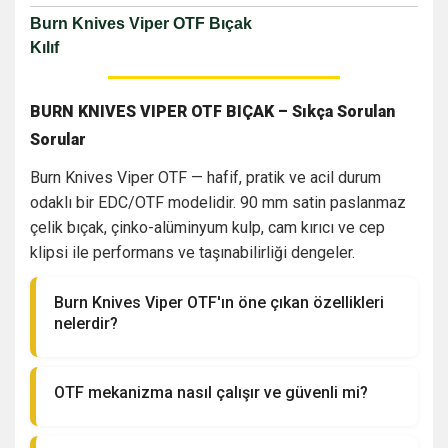
Burn Knives Viper OTF Bıçak
Kılıf
BURN KNIVES VIPER OTF BIÇAK – Sıkça Sorulan
Sorular
Burn Knives Viper OTF — hafif, pratik ve acil durum
odaklı bir EDC/OTF modelidir. 90 mm satin paslanmaz
çelik bıçak, çinko-alüminyum kulp, cam kırıcı ve cep
klipsi ile performans ve taşınabilirliği dengeler.
Burn Knives Viper OTF'ın öne çıkan özellikleri
nelerdir?
✓ OTF mekanizma (tek elle hızlı açma/kapama),
✓ 90 mm satin paslanmaz çelik bıçak (çift taraflı
OTF mekanizma nasıl çalışır ve güvenli mi?
keskinlik), ✓ çinko-alüminyum alaşımlı hafif kulp,
OTF ("out-the-front") mekanizmada tetik veya
✓ cam kırıcı, ✓ cep klipsi ve kılıf ile birlikte gelir.
slider ile tetiklenen yaylı taşıyıcı bıçak gövdenin