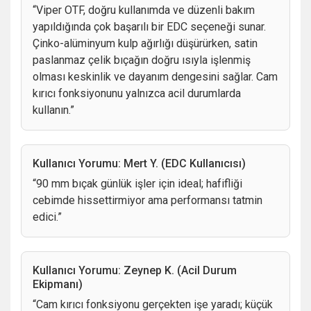
tasarlanmamıştır — bu tür işler bıçağa zarar
“Viper OTF, doğru kullanımda ve düzenli bakım
müdahale tehlikeli olabilir.
verebilir.
yapıldığında çok başarılı bir EDC seçeneği sunar.
Çinko-alüminyum kulp ağırlığı düşürürken, satin
paslanmaz çelik bıçağın doğru ısıyla işlenmiş
olması keskinlik ve dayanım dengesini sağlar. Cam
kırıcı fonksiyonunu yalnızca acil durumlarda
kullanın.”
Kullanıcı Yorumu: Mert Y. (EDC Kullanıcısı)
“90 mm bıçak günlük işler için ideal; hafifliği
cebimde hissettirmiyor ama performansı tatmin
edici.”
Kullanıcı Yorumu: Zeynep K. (Acil Durum
Ekipmanı)
“Cam kırıcı fonksiyonu gerçekten işe yaradı; küçük