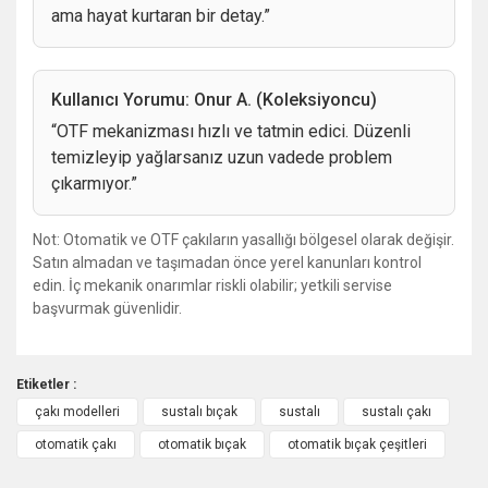
ama hayat kurtaran bir detay.”
Kullanıcı Yorumu: Onur A. (Koleksiyoncu)
“OTF mekanizması hızlı ve tatmin edici. Düzenli
temizleyip yağlarsanız uzun vadede problem
çıkarmıyor.”
Not: Otomatik ve OTF çakıların yasallığı bölgesel olarak değişir.
Satın almadan ve taşımadan önce yerel kanunları kontrol
edin. İç mekanik onarımlar riskli olabilir; yetkili servise
başvurmak güvenlidir.
Etiketler :
çakı modelleri
sustalı bıçak
sustalı
sustalı çakı
Bu ürüne ilk yorumu siz yapın!
otomatik çakı
otomatik bıçak
otomatik bıçak çeşitleri