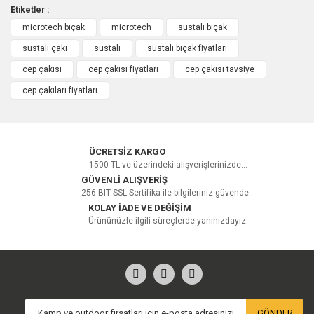
Etiketler :
microtech bıçak
microtech
sustalı bıçak
Bu ürüne ilk yorumu siz yapın!
sustalı çakı
sustalı
sustalı bıçak fiyatları
cep çakısı
cep çakısı fiyatları
cep çakısı tavsiye
Yorum Yaz
cep çakıları fiyatları
ÜCRETSİZ KARGO
1500 TL ve üzerindeki alışverişlerinizde...
GÜVENLİ ALIŞVERİŞ
256 BIT SSL Sertifika ile bilgileriniz güvende...
KOLAY İADE VE DEĞİŞİM
Ürününüzle ilgili süreçlerde yanınızdayız.
GÖNDER