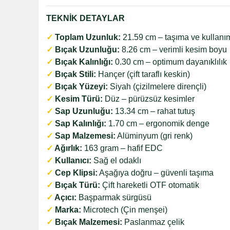
TEKNİK DETAYLAR
✓
Toplam Uzunluk:
21.59 cm – taşıma ve kullanı
✓
Bıçak Uzunluğu:
8.26 cm – verimli kesim boyu
✓
Bıçak Kalınlığı:
0.30 cm – optimum dayanıklılık
✓
Bıçak Stili:
Hançer (çift taraflı keskin)
✓
Bıçak Yüzeyi:
Siyah (çizilmelere dirençli)
✓
Kesim Türü:
Düz – pürüzsüz kesimler
✓
Sap Uzunluğu:
13.34 cm – rahat tutuş
✓
Sap Kalınlığı:
1.70 cm – ergonomik denge
✓
Sap Malzemesi:
Alüminyum (gri renk)
✓
Ağırlık:
163 gram – hafif EDC
✓
Kullanıcı:
Sağ el odaklı
✓
Cep Klipsi:
Aşağıya doğru – güvenli taşıma
✓
Bıçak Türü:
Çift hareketli OTF otomatik
✓
Açıcı:
Başparmak sürgüsü
✓
Marka:
Microtech (Çin menşei)
✓
Bıçak Malzemesi:
Paslanmaz çelik