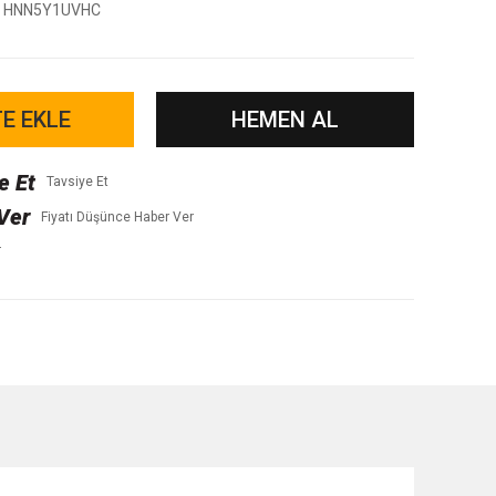
HNN5Y1UVHC
E EKLE
HEMEN AL
Tavsiye Et
Fiyatı Düşünce Haber Ver
r