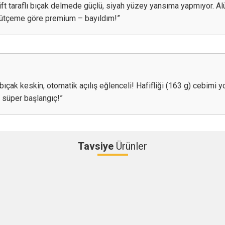
Çift taraflı bıçak delmede güçlü, siyah yüzey yansıma yapmıyor. A
 bütçeme göre premium – bayıldım!”
çak keskin, otomatik açılış eğlenceli! Hafifliği (163 g) cebimi yorm
– süper başlangıç!”
Tavsiye
Ürünler
Bu ürüne ilk yorumu siz yapın!
Yorum Yaz