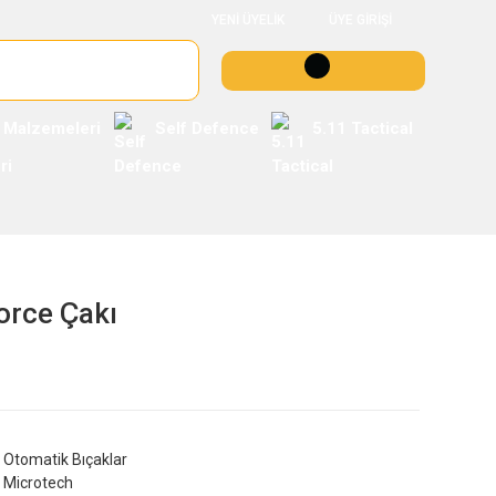
YENİ ÜYELİK
ÜYE GİRİŞİ
 Malzemeleri
Self Defence
5.11 Tactical
orce Çakı
Otomatik Bıçaklar
Microtech