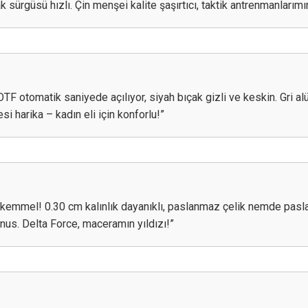
 sürgüsü hızlı. Çin menşei kalite şaşırtıcı, taktik antrenmanlarım
TF otomatik saniyede açılıyor, siyah bıçak gizli ve keskin. Gri a
si harika – kadın eli için konforlu!”
mükemmel! 0.30 cm kalınlık dayanıklı, paslanmaz çelik nemde pas
onus. Delta Force, maceramın yıldızı!”