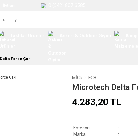
0 (542) 807 6585
İletişim
Taktikal Ürünler
Askeri & Outdoor Giyim
Kamp
Delta Force Çakı
MICROTECH
Microtech Delta F
4.283,20 TL
Kategori
Marka