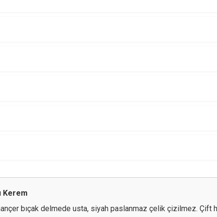
u Kerem
 hançer bıçak delmede usta, siyah paslanmaz çelik çizilmez. Çift 