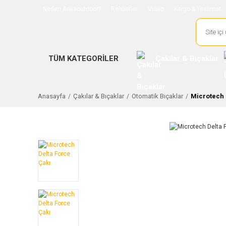
Neden Ankaoutdoor?
Rehberler
Video
Kargo & Teslimat
TÜM KATEGORİLER
Çakılar & Bıçaklar
Anasayfa
Çakılar & Bıçaklar
Otomatik Bıçaklar
Microtech 