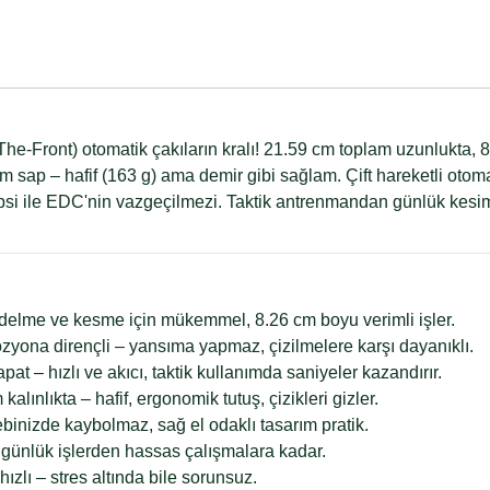
i
he-Front) otomatik çakıların kralı! 21.59 cm toplam uzunlukta, 
um sap – hafif (163 g) ama demir gibi sağlam. Çift hareketli o
lipsi ile EDC'nin vazgeçilmezi. Taktik antrenmandan günlük kes
 – delme ve kesme için mükemmel, 8.26 cm boyu verimli işler.
ozyona dirençli – yansıma yapmaz, çizilmelere karşı dayanıklı.
at – hızlı ve akıcı, taktik kullanımda saniyeler kazandırır.
lınlıkta – hafif, ergonomik tutuş, çizikleri gizler.
binizde kaybolmaz, sağ el odaklı tasarım pratik.
günlük işlerden hassas çalışmalara kadar.
ızlı – stres altında bile sorunsuz.