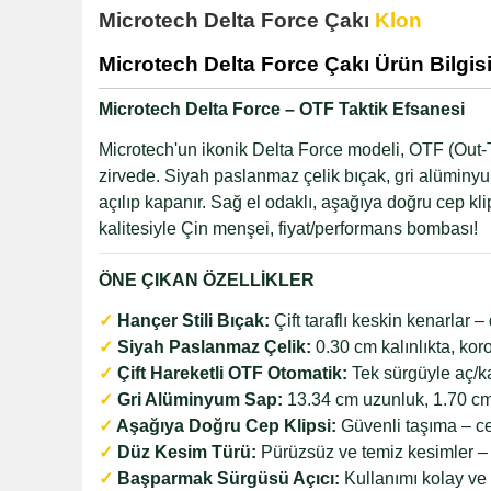
Microtech Delta Force Çakı
Klon
Microtech Delta Force Çakı Ürün Bilgis
Microtech Delta Force – OTF Taktik Efsanesi
Microtech'un ikonik Delta Force modeli, OTF (Out-T
zirvede. Siyah paslanmaz çelik bıçak, gri alüminy
açılıp kapanır. Sağ el odaklı, aşağıya doğru cep k
kalitesiyle Çin menşei, fiyat/performans bombası!
ÖNE ÇIKAN ÖZELLİKLER
✓
Hançer Stili Bıçak:
Çift taraflı keskin kenarlar
✓
Siyah Paslanmaz Çelik:
0.30 cm kalınlıkta, kor
✓
Çift Hareketli OTF Otomatik:
Tek sürgüyle aç/kap
✓
Gri Alüminyum Sap:
13.34 cm uzunluk, 1.70 cm ka
✓
Aşağıya Doğru Cep Klipsi:
Güvenli taşıma – ce
✓
Düz Kesim Türü:
Pürüzsüz ve temiz kesimler – 
✓
Başparmak Sürgüsü Açıcı:
Kullanımı kolay ve h