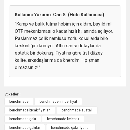
Kullanıcı Yorumu: Can S. (Hobi Kullanıcısı)
“Kamp ve balık tutma hobim için aldım, bayıldım!
OTF mekanizması o kadar hızlı ki, anında açılıyor.
Paslanmaz çelik namlusu zorlu koşullarda bile
keskinliğini koruyor. Altın sarısı detaylar da
estetik bir dokunuş. Fiyatına göre üst düzey
kalite, arkadaşlarıma da önerdim – pişman
olmazsınız!”
Etiketler :
benchmade
benchmade infidel fiyat
benchmade bıçak fiyatları
benchmade sustalı
Mükemmel
benchmade çakı
benchmade kelebek
benchmade çakılar
benchmade çakı fiyatları
Gerçekten fiyatının hakkını veriyor bu bıçakları Türkiye’de bulmak