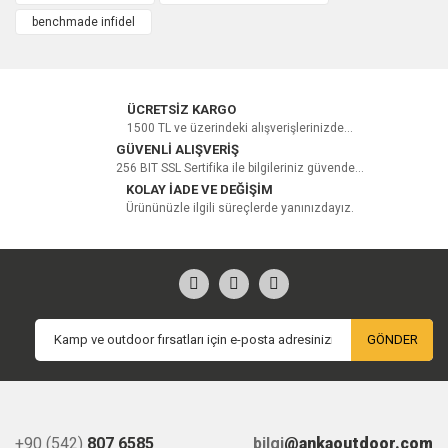
çok zor ama Anka outdoora harbiden teşekkürler bıçak
benchmade infidel
mükemmel
Melih Demirtaş | 09/04/2025
ÜCRETSİZ KARGO
Yorum Yaz
1500 TL ve üzerindeki alışverişlerinizde...
GÜVENLİ ALIŞVERİŞ
256 BIT SSL Sertifika ile bilgileriniz güvende...
KOLAY İADE VE DEĞİŞİM
Ürününüzle ilgili süreçlerde yanınızdayız.
GÖNDER
+90 (542)
807 6585
bilgi
@ankaoutdoor.com