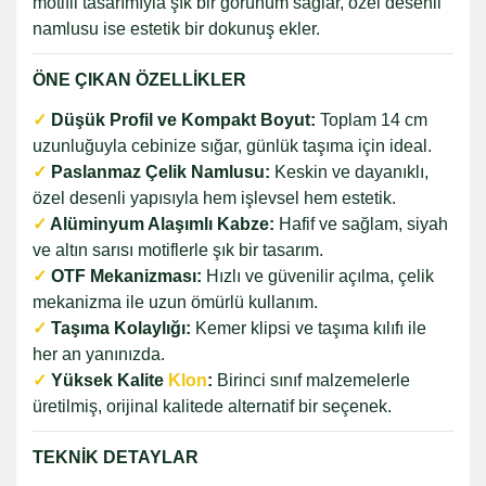
motifli tasarımıyla şık bir görünüm sağlar, özel desenli
namlusu ise estetik bir dokunuş ekler.
ÖNE ÇIKAN ÖZELLİKLER
✓
Düşük Profil ve Kompakt Boyut:
Toplam 14 cm
uzunluğuyla cebinize sığar, günlük taşıma için ideal.
✓
Paslanmaz Çelik Namlusu:
Keskin ve dayanıklı,
özel desenli yapısıyla hem işlevsel hem estetik.
✓
Alüminyum Alaşımlı Kabze:
Hafif ve sağlam, siyah
ve altın sarısı motiflerle şık bir tasarım.
✓
OTF Mekanizması:
Hızlı ve güvenilir açılma, çelik
mekanizma ile uzun ömürlü kullanım.
✓
Taşıma Kolaylığı:
Kemer klipsi ve taşıma kılıfı ile
her an yanınızda.
✓
Yüksek Kalite
Klon
:
Birinci sınıf malzemelerle
üretilmiş, orijinal kalitede alternatif bir seçenek.
TEKNİK DETAYLAR