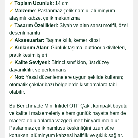
✓
Toplam Uzunluk:
14 cm
✓
Malzeme:
Paslanmaz çelik namlu, alüminyum
alaşımlı kabze, çelik mekanizma
✓
Tasarım Özellikleri:
Siyah ve altın sarısı motifli, özel
desenli namlu
✓
Aksesuarlar:
Taşıma kılıfı, kemer klipsi
✓
Kullanım Alanı:
Günlük taşıma, outdoor aktiviteleri,
pratik kesim işleri
✓
Kalite Seviyesi:
Birinci sınıf klon, üst düzey
dayanıklılık ve performans
✓
Not:
Yasal düzenlemelere uygun şekilde kullanın;
otomatik çakılar bazı bölgelerde kısıtlamalara tabi
olabilir.
Bu Benchmade Mini Infidel OTF Çakı, kompakt boyutu
ve kaliteli malzemeleriyle hem günlük hayatta hem de
macera dolu anlarda vazgeçilmez bir yardımcı olur.
Paslanmaz çelik namlusu keskinliğini uzun süre
korurken, alüminyum kabzesi hafiflik ve şıklık sağlar.