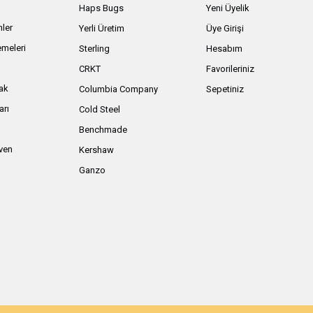
Haps Bugs
Yeni Üyelik
nler
Yerli Üretim
Üye Girişi
meleri
Sterling
Hesabım
ı
CRKT
Favorileriniz
ak
Columbia Company
Sepetiniz
arı
Cold Steel
Benchmade
iven
Kershaw
Ganzo