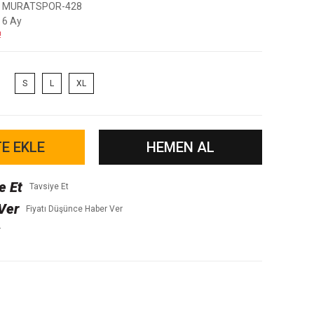
MURATSPOR-428
6 Ay
!
S
L
XL
E EKLE
HEMEN AL
Tavsiye Et
Fiyatı Düşünce Haber Ver
r