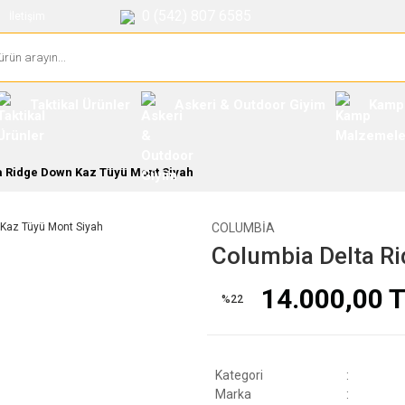
0 (542) 807 6585
İletişim
Taktikal Ürünler
Askeri & Outdoor Giyim
Kamp
a Ridge Down Kaz Tüyü Mont Siyah
COLUMBIA
Columbia Delta R
14.000,00 
%22
Kategori
Marka