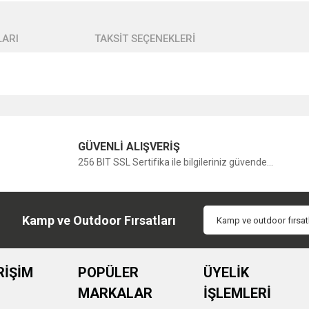
ARI
TAKSİT SEÇENEKLERİ
Bu ürüne ilk yorumu siz yapın!
GÜVENLİ ALIŞVERİŞ
256 BIT SSL Sertifika ile bilgileriniz güvende...
Yorum Yaz
Kamp ve Outdoor Fırsatları
RİŞİM
POPÜLER
ÜYELİK
MARKALAR
İŞLEMLERİ