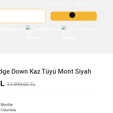
YENİ ÜYELİK
ÜYE GİRİŞİ
 Malzemeleri
Self Defence
5.11 Tactical
idge Down Kaz Tüyü Mont Siyah
TL
17.999,90 TL
Montlar
Columbia