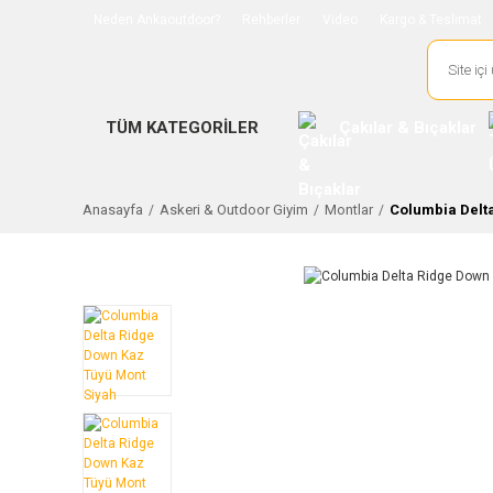
Neden Ankaoutdoor?
Rehberler
Video
Kargo & Teslimat
TÜM KATEGORİLER
Çakılar & Bıçaklar
Anasayfa
Askeri & Outdoor Giyim
Montlar
Columbia Delt