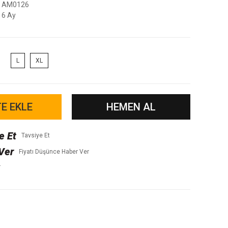
AM0126
6 Ay
L
XL
E EKLE
HEMEN AL
Tavsiye Et
Fiyatı Düşünce Haber Ver
r