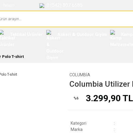
0 (542) 807 6585
İletişim
Taktikal Ürünler
Askeri & Outdoor Giyim
Kamp
 Polo T-shirt
COLUMBIA
Columbia Utilizer 
3.299,90 TL
%6
Kategori
Marka