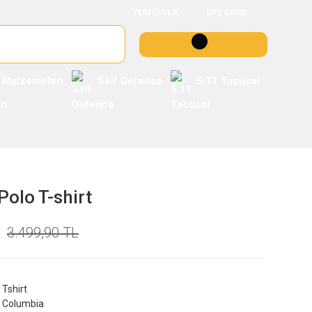
YENİ ÜYELİK
ÜYE GİRİŞİ
 Malzemeleri
Self Defence
5.11 Tactical
Polo T-shirt
3.499,90 TL
Tshirt
Columbia