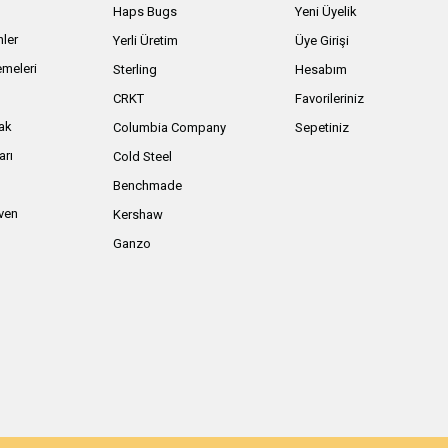
Haps Bugs
Yeni Üyelik
nler
Yerli Üretim
Üye Girişi
meleri
Sterling
Hesabım
ı
CRKT
Favorileriniz
ak
Columbia Company
Sepetiniz
arı
Cold Steel
Benchmade
iven
Kershaw
Ganzo