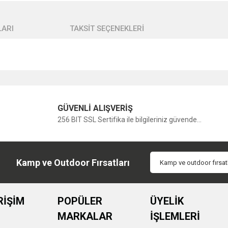
ARI
TAKSİT SEÇENEKLERİ
Bu ürüne ilk yorumu siz yapın!
GÜVENLİ ALIŞVERİŞ
256 BIT SSL Sertifika ile bilgileriniz güvende...
Yorum Yaz
Kamp ve Outdoor Fırsatları
RİŞİM
POPÜLER
ÜYELİK
MARKALAR
İŞLEMLERİ