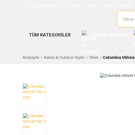
Neden Ankaoutdoor?
Rehberler
Video
Kargo & Teslimat
TÜM KATEGORİLER
Çakılar & Bıçaklar
Anasayfa
Askeri & Outdoor Giyim
Tshirt
Columbia Utilizer