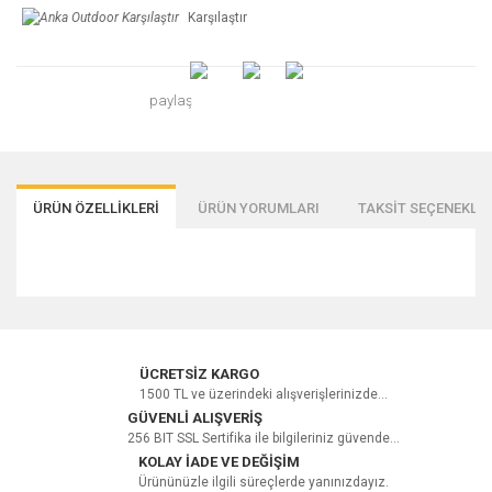
Karşılaştır
paylaş
ÜRÜN ÖZELLİKLERİ
ÜRÜN YORUMLARI
TAKSİT SEÇENEKLER
Bu ürüne ilk yorumu siz yapın!
ÜCRETSİZ KARGO
1500 TL ve üzerindeki alışverişlerinizde...
GÜVENLİ ALIŞVERİŞ
256 BIT SSL Sertifika ile bilgileriniz güvende...
Yorum Yaz
KOLAY İADE VE DEĞİŞİM
Ürününüzle ilgili süreçlerde yanınızdayız.