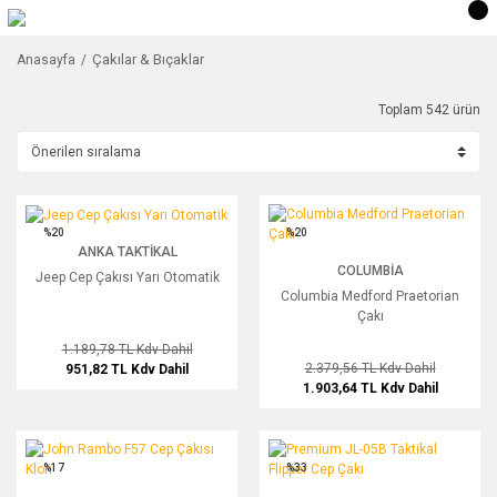
Çakılar & Bıçaklar
Anasayfa
Toplam 542 ürün
Jeep Cep Çakısı Yarı Otomatik
Columbia Medford Praetorian Çakı
%20
%20
ANKA TAKTIKAL
COLUMBIA
Jeep Cep Çakısı Yarı Otomatik
Columbia Medford Praetorian
Çakı
1.189,78 TL
Kdv Dahil
2.379,56 TL
Kdv Dahil
951,82 TL
Kdv Dahil
1.903,64 TL
Kdv Dahil
John Rambo F57 Cep Çakısı Klon
Premium JL-05B Taktikal Flipper Cep 
%17
%33