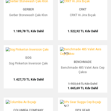
Gerber Stonewash Çakı Klon
CRKT Hi Jinx Bıçak
GERBER
CRKT
Gerber Stonewash Çakı Klon
CRKT Hi Jinx Bıçak
1.189,78 TL
Kdv Dahil
1.522,92 TL
Kdv Dahil
Sog Pinkerton İnversion Çakı
Benchmade 485 Valet Axis Cep Çakıs
%13
SOG
BENCHMADE
Sog Pinkerton İnversion Çakı
Benchmade 485 Valet Axis Cep
Çakısı
1.427,73 TL
Kdv Dahil
1.903,64 TL
Kdv Dahil
1.665,69 TL
Kdv Dahil
Columbia Av Bıçağı
DPx Gear Sugga Cep Bıçağı
%17
COLUMBIA COMPANY
DPX GEAR