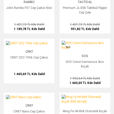
RAMBO
TACTICAL
John Rambo F57 Cep Çakısı Klon
Premium JL-05B Taktikal Flipper
Cep Çakı
1.427,73 TL
Kdv Dahil
1.427,73 TL
Kdv Dahil
1.189,78 TL
Kdv Dahil
951,82 TL
Kdv Dahil
CRKT CEO 7096 Cep Çakısı
SOG Corne Damascus Avcı Bıçak
%13
CRKT
SOG
CRKT CEO 7096 Cep Çakısı
SOG Corne Damascus Avcı
Bıçak
1.665,69 TL
Kdv Dahil
1.903,64 TL
Kdv Dahil
1.665,69 TL
Kdv Dahil
CRKT Nano Cep Çakısı
Ming Fa HK-868 Otomatik Bıçak (Kilit A
CRKT
Ming Fa HK-868 Otomatik Bıçak
CRKT Nano Cep Çakısı