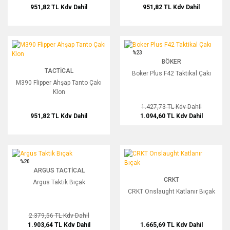
951,82 TL
Kdv Dahil
951,82 TL
Kdv Dahil
M390 Flipper Ahşap Tanto Çakı Klon
Boker Plus F42 Taktikal Çakı
%23
BÖKER
TACTICAL
Boker Plus F42 Taktikal Çakı
M390 Flipper Ahşap Tanto Çakı
Klon
1.427,73 TL
Kdv Dahil
951,82 TL
Kdv Dahil
1.094,60 TL
Kdv Dahil
Argus Taktik Bıçak
CRKT Onslaught Katlanır Bıçak
%20
ARGUS TACTICAL
CRKT
Argus Taktik Bıçak
CRKT Onslaught Katlanır Bıçak
2.379,56 TL
Kdv Dahil
1.665,69 TL
Kdv Dahil
1.903,64 TL
Kdv Dahil