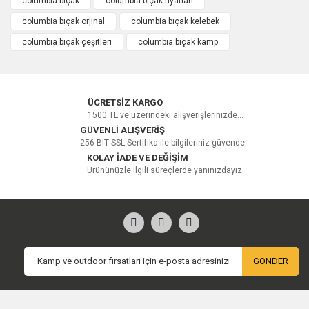
columbia bıçak
columbia bıçak fiyatları
Bu ürüne ilk yorumu siz yapın!
columbia bıçak orjinal
columbia bıçak kelebek
columbia bıçak çeşitleri
columbia bıçak kamp
Yorum Yaz
ÜCRETSİZ KARGO
1500 TL ve üzerindeki alışverişlerinizde...
GÜVENLİ ALIŞVERİŞ
256 BIT SSL Sertifika ile bilgileriniz güvende...
KOLAY İADE VE DEĞİŞİM
Ürününüzle ilgili süreçlerde yanınızdayız.
GÖNDER