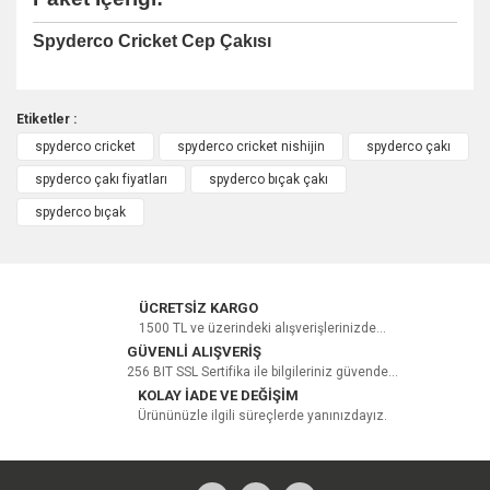
Spyderco Cricket Cep Çakısı
Etiketler :
spyderco cricket
spyderco cricket nishijin
spyderco çakı
Bu ürüne ilk yorumu siz yapın!
spyderco çakı fiyatları
spyderco bıçak çakı
spyderco bıçak
Yorum Yaz
ÜCRETSİZ KARGO
1500 TL ve üzerindeki alışverişlerinizde...
GÜVENLİ ALIŞVERİŞ
256 BIT SSL Sertifika ile bilgileriniz güvende...
KOLAY İADE VE DEĞİŞİM
Ürününüzle ilgili süreçlerde yanınızdayız.