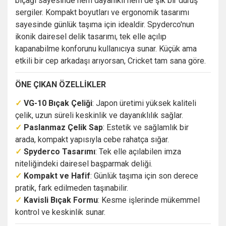
bıçağı sayesinde hem dayanıklı hem de şık bir duruş
sergiler. Kompakt boyutları ve ergonomik tasarımı
sayesinde günlük taşıma için idealdir. Spyderco'nun
ikonik dairesel delik tasarımı, tek elle açılıp
kapanabilme konforunu kullanıcıya sunar. Küçük ama
etkili bir cep arkadaşı arıyorsan, Cricket tam sana göre.
ÖNE ÇIKAN ÖZELLİKLER
✓
VG-10 Bıçak Çeliği
: Japon üretimi yüksek kaliteli
çelik, uzun süreli keskinlik ve dayanıklılık sağlar.
✓
Paslanmaz Çelik Sap
: Estetik ve sağlamlık bir
arada, kompakt yapısıyla cebe rahatça sığar.
✓
Spyderco Tasarımı
: Tek elle açılabilen imza
niteliğindeki dairesel başparmak deliği.
✓
Kompakt ve Hafif
: Günlük taşıma için son derece
pratik, fark edilmeden taşınabilir.
✓
Kavisli Bıçak Formu
: Kesme işlerinde mükemmel
kontrol ve keskinlik sunar.