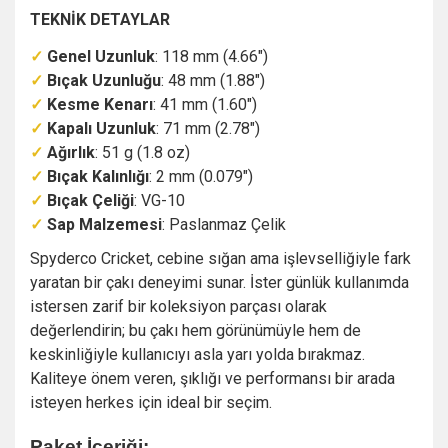
TEKNİK DETAYLAR
✓
Genel Uzunluk
: 118 mm (4.66")
✓
Bıçak Uzunluğu
: 48 mm (1.88")
✓
Kesme Kenarı
: 41 mm (1.60")
✓
Kapalı Uzunluk
: 71 mm (2.78")
✓
Ağırlık
: 51 g (1.8 oz)
✓
Bıçak Kalınlığı
: 2 mm (0.079")
✓
Bıçak Çeliği
: VG-10
✓
Sap Malzemesi
: Paslanmaz Çelik
Spyderco Cricket, cebine sığan ama işlevselliğiyle fark
yaratan bir çakı deneyimi sunar. İster günlük kullanımda
istersen zarif bir koleksiyon parçası olarak
değerlendirin; bu çakı hem görünümüyle hem de
keskinliğiyle kullanıcıyı asla yarı yolda bırakmaz.
Kaliteye önem veren, şıklığı ve performansı bir arada
isteyen herkes için ideal bir seçim.
Paket İçeriği: