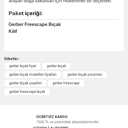
arayan doğa tutkunları için mükemmel bir seçenek!
Pake
t içeriği:
Gerber Freescape Bıçak
Kılıf
Etiketler :
gerber bıçak fiyat
gerber bıçak
Bu ürüne ilk yorumu siz yapın!
gerber bıçak modelleri fiyatları
gerber bıçak yorumları
gerber bıçak çeşitleri
gerber freescape
Yorum Yaz
gerber freescape bıçak
ÜCRETSİZ KARGO
1500 TL ve üzerindeki alışverişlerinizde...