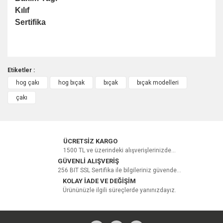
Kılıf
Sertifika
Etiketler :
hog çakı
hog bıçak
bıçak
bıçak modelleri
Bu ürüne ilk yorumu siz yapın!
çakı
Yorum Yaz
ÜCRETSİZ KARGO
1500 TL ve üzerindeki alışverişlerinizde...
GÜVENLİ ALIŞVERİŞ
256 BIT SSL Sertifika ile bilgileriniz güvende...
KOLAY İADE VE DEĞİŞİM
Ürününüzle ilgili süreçlerde yanınızdayız.