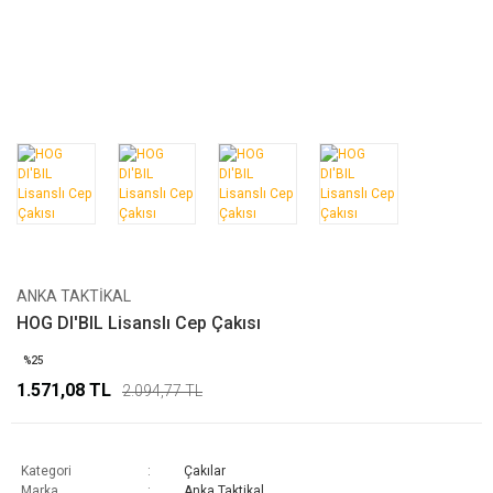
ANKA TAKTIKAL
HOG DI'BIL Lisanslı Cep Çakısı
%25
1.571,08 TL
2.094,77 TL
Kategori
Çakılar
Marka
Anka Taktikal