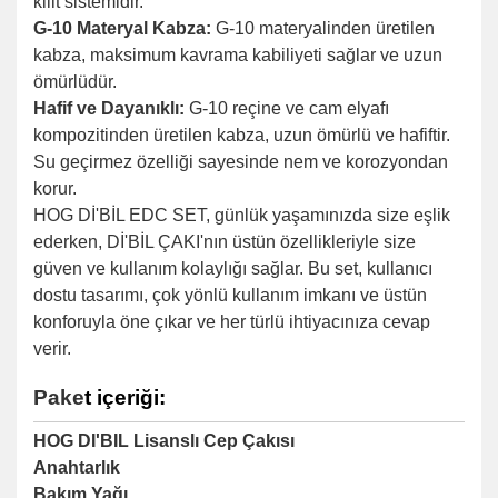
kilit sistemidir.
G-10 Materyal Kabza:
G-10 materyalinden üretilen
kabza, maksimum kavrama kabiliyeti sağlar ve uzun
ömürlüdür.
Hafif ve Dayanıklı:
G-10 reçine ve cam elyafı
kompozitinden üretilen kabza, uzun ömürlü ve hafiftir.
Su geçirmez özelliği sayesinde nem ve korozyondan
korur.
HOG Dİ'BİL EDC SET, günlük yaşamınızda size eşlik
ederken, Dİ'BİL ÇAKI'nın üstün özellikleriyle size
güven ve kullanım kolaylığı sağlar. Bu set, kullanıcı
dostu tasarımı, çok yönlü kullanım imkanı ve üstün
konforuyla öne çıkar ve her türlü ihtiyacınıza cevap
verir.
Pake
t içeriği:
HOG DI'BIL Lisanslı Cep Çakısı
Anahtarlık
Bakım Yağı