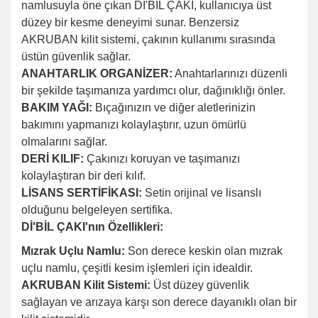
namlusuyla öne çıkan Dİ'BİL ÇAKI, kullanıcıya üst
düzey bir kesme deneyimi sunar. Benzersiz
AKRUBAN kilit sistemi, çakının kullanımı sırasında
üstün güvenlik sağlar.
ANAHTARLIK ORGANİZER:
Anahtarlarınızı düzenli
bir şekilde taşımanıza yardımcı olur, dağınıklığı önler.
BAKIM YAĞI:
Bıçağınızın ve diğer aletlerinizin
bakımını yapmanızı kolaylaştırır, uzun ömürlü
olmalarını sağlar.
DERİ KILIF:
Çakınızı koruyan ve taşımanızı
kolaylaştıran bir deri kılıf.
LİSANS SERTİFİKASI:
Setin orijinal ve lisanslı
olduğunu belgeleyen sertifika.
Dİ'BİL ÇAKI'nın Özellikleri:
Mızrak Uçlu Namlu:
Son derece keskin olan mızrak
uçlu namlu, çeşitli kesim işlemleri için idealdir.
AKRUBAN Kilit Sistemi:
Üst düzey güvenlik
sağlayan ve arızaya karşı son derece dayanıklı olan bir