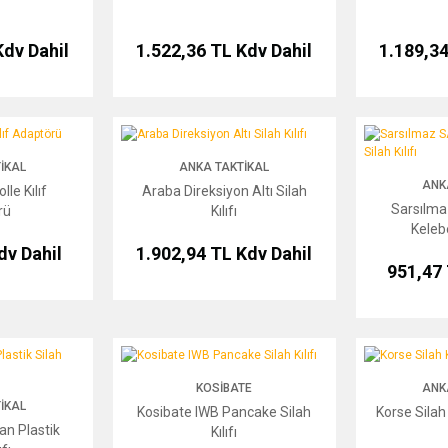
Kdv Dahil
1.522,36 TL
Kdv Dahil
1.189,3
 Adaptörü
Araba Direksiyon Altı Silah Kılıfı
Sarsılmaz SAR9 
IKAL
ANKA TAKTIKAL
ANK
le Kılıf
Araba Direksiyon Altı Silah
Sarsılma
rü
Kılıfı
Kelebe
dv Dahil
1.902,94 TL
Kdv Dahil
951,47
k Silah Kılıfı
Kosibate IWB Pancake Silah Kılıfı
Korse Silah Kılı
KOSIBATE
ANK
IKAL
Kosibate IWB Pancake Silah
Korse Silah 
an Plastik
Kılıfı