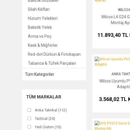
Balistik Gözlükler
Silah Kılıfları
WILCO
Wilcox L4 G24 
Hücum Yelekleri
Montaj Ap
Balistik Yelek
11.893,40 TL
Arma ve Peç
Kask & Miğferler
Red-dot Dürbün & Fotokapan
Wilcox Uyumlu PVS-14
Tabanca & Tüfek Parçaları
Tüm Kategoriler
ANKA TAKT
Wilcox Uyumlu P
Adaptö
TÜM MARKALAR
3.568,02 TL
Anka Taktikal (112)
Tactical (24)
NVG PVS15 Gece Görüş
Yerli Üretim (10)