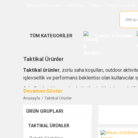
Neden Ankaoutdoor?
Rehberler
Video
Kargo & Teslimat
TÜM KATEGORİLER
Çakılar & Bıçaklar
Taktikal Ürünler
Taktikal ürünler
, zorlu saha koşulları, outdoor aktivit
işlevsellik ve performans beklentisi olan kullanıcılar i
AnkaOutdoor’da yer alan balistik gözlük, tabanca kılıfı,
silah aksesuarları; profesyonel kullanım, sportif atıcıl
Anasayfa
Taktikal Ürünler
Doğru taktikal ekipman seçimi yaparken dayanıklılık, k
ÜRÜN GRUPLARI
İhtiyacınıza uygun taktikal ürünleri bu kategoride incel
TAKTIKAL ÜRÜNLER
Wilcox L4 G24 Gece Gö