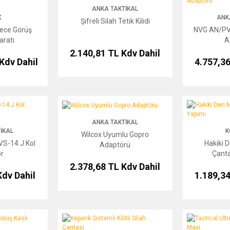
ANKA TAKTIKAL
X
ANK
Şifreli Silah Tetik Kilidi
Gece Görüş
NVG AN/PV
aratı
A
2.140,81 TL
Kdv Dahil
Kdv Dahil
4.757,3
 J Kol Adaptör
Wilcox Uyumlu Gopro Adaptörü
Hakiki Deri Mü
ANKA TAKTIKAL
IKAL
K
Wilcox Uyumlu Gopro
VS-14 J Kol
Hakiki 
Adaptörü
r
Çanta
2.378,68 TL
Kdv Dahil
Kdv Dahil
1.189,3
 Kask Montaj Kiti
Kepenk Sistemli Kilitli Silah Çantası
Tactical Ultim