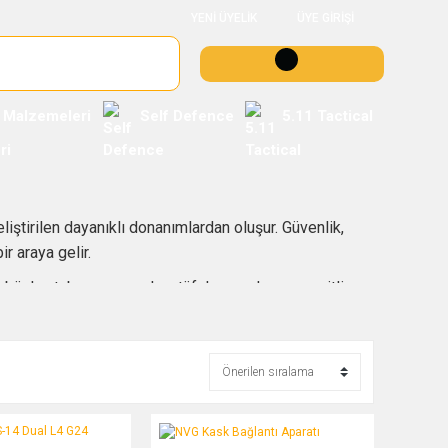
YENİ ÜYELİK
ÜYE GİRİŞİ
 Malzemeleri
Self Defence
5.11 Tactical
geliştirilen dayanıklı donanımlardan oluşur. Güvenlik,
r araya gelir.
bünler, tabanca parçaları, tüfek parçaları ve çeşitli
şullarına uyumu birlikte değerlendirilmelidir.
nekleri kolayca karşılaştırabilirsiniz.
 Dual L4 G24 Adaptörü
NVG Kask Bağlantı Aparatı