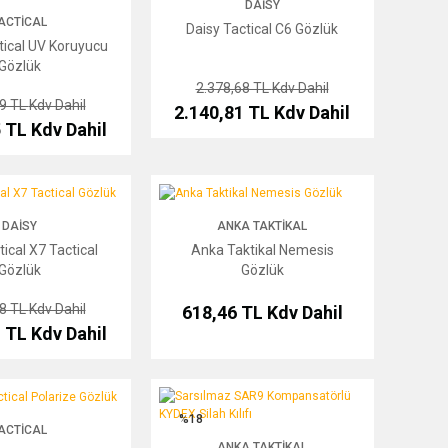
DAISY
ACTICAL
Daisy Tactical C6 Gözlük
ical UV Koruyucu
Gözlük
2.378,68 TL
Kdv Dahil
89 TL
Kdv Dahil
2.140,81 TL
Kdv Dahil
5 TL
Kdv Dahil
X7 Tactical Gözlük
Anka Taktikal Nemesis Gözlük
DAISY
ANKA TAKTIKAL
tical X7 Tactical
Anka Taktikal Nemesis
Gözlük
Gözlük
68 TL
Kdv Dahil
618,46 TL
Kdv Dahil
1 TL
Kdv Dahil
cal Polarize Gözlük
Sarsılmaz SAR9 Kompansatörlü KYDEX Silah Kılıfı
%18
ACTICAL
ANKA TAKTIKAL