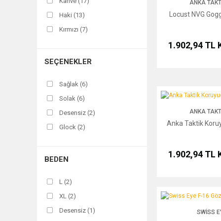
Kahve (17)
ANKA TAKT
Locust NVG Gogg
Haki (13)
Kırmızı (7)
1.902,94 TL
Bej (6)
Gri (5)
SEÇENEKLER
Yeşil (5)
Sağlak (6)
Bronz (3)
Anka Taktik Koruyucu
Solak (6)
Çöl (3)
ANKA TAKT
Desensiz (2)
Gold (2)
Anka Taktik Koru
Glock (2)
A (1)
M (2)
Çöl Kamuflaj (1)
1.902,94 TL
Punisher (2)
GEN 1/2/3/4 (1)
BEDEN
Skull (2)
Gen 5 (1)
L (2)
Yavuz 16 Compact (2)
Kum (1)
Swiss Eye F-16 Gözlük
XL (2)
Alüminyum (1)
Mavi (1)
Desensiz (1)
SWISS E
Beretta (1)
Rose Gold (1)