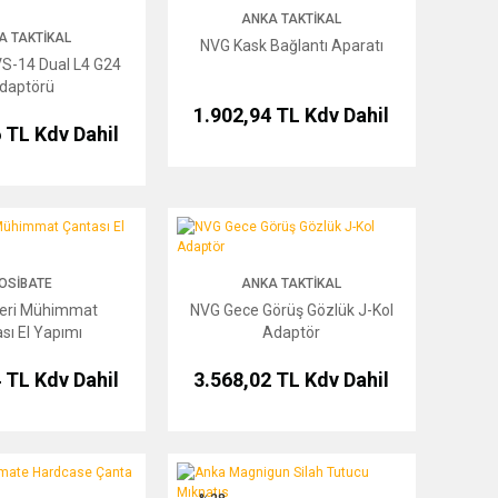
ANKA TAKTIKAL
A TAKTIKAL
NVG Kask Bağlantı Aparatı
S-14 Dual L4 G24
daptörü
1.902,94 TL
Kdv Dahil
6 TL
Kdv Dahil
himmat Çantası El Yapımı
NVG Gece Görüş Gözlük J-Kol Adaptör
OSIBATE
ANKA TAKTIKAL
Deri Mühimmat
NVG Gece Görüş Gözlük J-Kol
sı El Yapımı
Adaptör
4 TL
Kdv Dahil
3.568,02 TL
Kdv Dahil
ate Hardcase Çanta Maxi
Anka Magnigun Silah Tutucu Mıknatıs