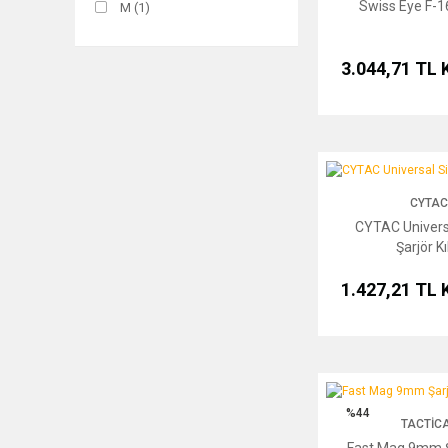
Swiss Eye F-1
M (1)
Beretta F92/96 (1)
Sarı (1)
Punisher (1)
GEN 1/2/3/4 (1)
Tan (1)
3.044,71 TL
Gold-Green (1)
Turuncu (1)
Plastik (1)
CYTAC Universal Single 
CYTAC
CYTAC Univers
Şarjör Kıl
1.427,21 TL
Fast Mag 9mm Şarjör Kı
%44
TACTIC
Fast Mag 9mm Şar