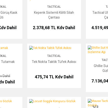
IKAL
TACTICAL
T
Görüş Kask
Kepenk Sistemli Kilitli Silah
Tactical U
iti
Çantası
Ça
Kdv Dahil
2.378,68 TL
Kdv Dahil
4.519,4
mak
Tek Nokta Taktik Tüfek Askısı
Ghillie Suit Ke
IKAL
TACTICAL
TAC
y Tutamak
Tek Nokta Taktik Tüfek Askısı
Ghillie Su
Giz
v Dahil
475,74 TL
Kdv Dahil
7.136,0
dv Dahil
Gözlük
Locust Goggle Koruyucu Gözlük
Mause Tactical
%13