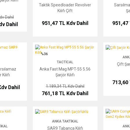
Taktik Speedloader Revolver
Sarsılma
Kılıfı Çift
Şa
dv Dahil
951,47 TL
Kdv Dahil
951,47
dv Dahil
 SAR9 Şarjör Kılıfı
Anka Fast Mag MPT-55 5.56 Şarjör Kılıfı
Çift Şarjör Kılı
%36
ANK
TACTICAL
Çift Şa
arsılamaz
Anka Fast Mag MPT-55 5.56
Kılıfı
Şarjör Kılıfı
713,60
1.189,34 TL
Kdv Dahil
Kdv Dahil
761,18 TL
Kdv Dahil
lıfı Şarjörlüklü
SAR9 Tabanca Kılıfı Şarjörlüklü
SAR9 CompCarry
YENİ
ANKA TAKTIKAL
IKAL
ANK
SAR9 Tabanca Kılıfı