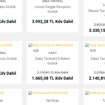
IKAL
ANKA TAKTIKAL
T
les Gözlük
Locust Goggle Koruyucu
Mause Tact
Gözlük
Kdv Dahil
3.092,28 TL
Kdv Dahil
3.805,
3.330,1
 Gözlük
Daisy Tactical C5 Askeri Gözlük
Daisy Tactical 
%22
%10
IKAL
DAISY
yucu Gözlük
Daisy Tactical C5 Askeri
Daisy Tac
Gözlük
2.140,81 TL
Kdv Dahil
2.378,
Kdv Dahil
1.665,08 TL
Kdv Dahil
2.140,8
Tactical Aviator Pilot Gözlük
Hindfield Tacti
YE
TACTICAL
T