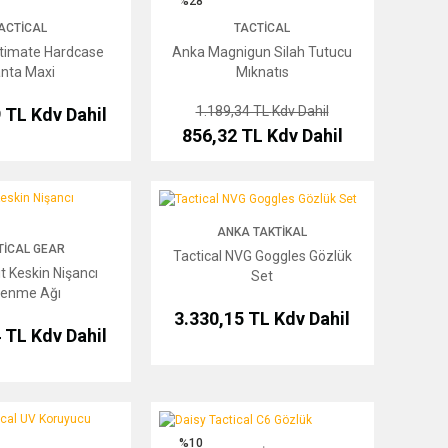
%28
ACTICAL
TACTICAL
ltimate Hardcase
Anka Magnigun Silah Tutucu
nta Maxi
Mıknatıs
1.189,34 TL
Kdv Dahil
9 TL
Kdv Dahil
856,32 TL
Kdv Dahil
skin Nişancı Gizlenme Ağı
Tactical NVG Goggles Gözlük Set
ANKA TAKTIKAL
TICAL GEAR
Tactical NVG Goggles Gözlük
it Keskin Nişancı
Set
lenme Ağı
3.330,15 TL
Kdv Dahil
4 TL
Kdv Dahil
 UV Koruyucu Gözlük
Daisy Tactical C6 Gözlük
%10