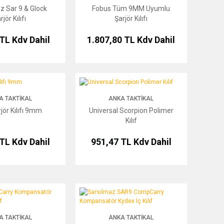
z Sar 9 & Glock
Fobus Tüm 9MM Uyumlu
rjör Kılıfı
Şarjör Kılıfı
 TL
Kdv Dahil
1.807,80 TL
Kdv Dahil
fı 9mm
Universal Scorpion Polimer Kılıf
A TAKTIKAL
ANKA TAKTIKAL
rjör Kılıfı 9mm
Universal Scorpion Polimer
Kılıf
 TL
Kdv Dahil
951,47 TL
Kdv Dahil
 Kompansatör Gen2 Kydex Kılıf
Sarsılmaz SAR9 CompCarry Kompansatör Kydex İç Kıl
A TAKTIKAL
ANKA TAKTIKAL