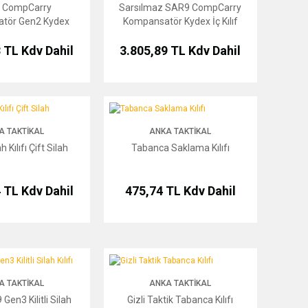
 CompCarry
Sarsılmaz SAR9 CompCarry
tör Gen2 Kydex
Kompansatör Kydex İç Kılıf
Kılıf
3 TL
Kdv Dahil
3.805,89 TL
Kdv Dahil
ı Çift Silah
Tabanca Saklama Kılıfı
A TAKTIKAL
ANKA TAKTIKAL
 Kılıfı Çift Silah
Tabanca Saklama Kılıfı
4 TL
Kdv Dahil
475,74 TL
Kdv Dahil
litli Silah Kılıfı
Gizli Taktik Tabanca Kılıfı
A TAKTIKAL
ANKA TAKTIKAL
Gen3 Kilitli Silah
Gizli Taktik Tabanca Kılıfı