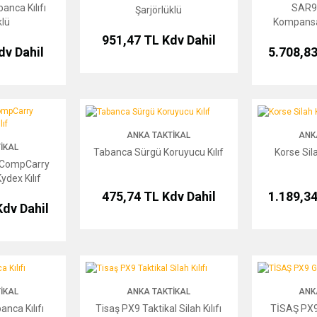
anca Kılıfı
SAR9
Şarjörlüklü
klü
Kompansa
951,47 TL
Kdv Dahil
dv Dahil
5.708,8
arry Kompansatör Kydex Kılıf
Tabanca Sürgü Koruyucu Kılıf
Korse Silah Kılıf
ANKA TAKTIKAL
ANK
IKAL
Tabanca Sürgü Koruyucu Kılıf
Korse Silah
 CompCarry
dex Kılıf
475,74 TL
Kdv Dahil
1.189,3
Kdv Dahil
lıfı
Tisaş PX9 Taktikal Silah Kılıfı
TİSAŞ PX9 Gen3 Ki
IKAL
ANKA TAKTIKAL
ANK
nca Kılıfı
Tisaş PX9 Taktikal Silah Kılıfı
TİSAŞ PX9 