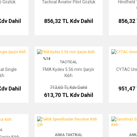
6 Gözlük
Tactical Aviator Pilot Gözlük
Hindfield 
Kdv Dahil
856,32 TL
Kdv Dahil
856,32
Şarjör Kılıfı
FMA Kydex 5.56 mm Şarjör Kılıfı
CYTAC Universal
%14
TACTICAL
al Single
FMA Kydex 5.56 mm Şarjör
CYTAC Unive
ıfı
Kılıfı
713,60 TL
Kdv Dahil
Kdv Dahil
951,47
613,70 TL
Kdv Dahil
lıfı
Taktik Speedloader Revolver Kılıfı Çift
Sarsılmaz Sar 9 
AL
ANKA TAKTIKAL
ANK
jör Kılıfı