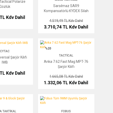
Tactical Polarize
Sarsılmaz SAR9
Gözlük
Kompansatörlü KYDEX Silah
Kılıfı
 TL
Kdv Dahil
4.519,49 TL
Kdv Dahil
3.710,74 TL
Kdv Dahil
 Şarjör Kılıfı IWB
Anka 7.62 Fast Mag MPT-76 Şarjör Kılıfı
%20
CYTAC
TACTICAL
rsal Şarjör Kılıfı
Anka 7.62 Fast Mag MPT-76
IWB
Şarjör Kılıfı
 TL
Kdv Dahil
1.665,08 TL
Kdv Dahil
1.332,06 TL
Kdv Dahil
& Glock Şarjör Kılıfı
Fobus Tüm 9MM Uyumlu Şarjör Kılıfı
A TAKTIKAL
FOBUS