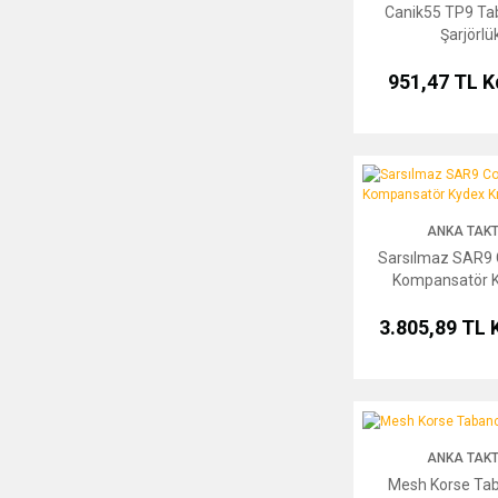
Canik55 TP9 Tab
Şarjörlü
951,47 TL
K
Sarsılmaz SAR9 CompC
ANKA TAKT
Sarsılmaz SAR9
Kompansatör Ky
3.805,89 TL
Mesh Korse Tabanca Kı
ANKA TAKT
Mesh Korse Taba