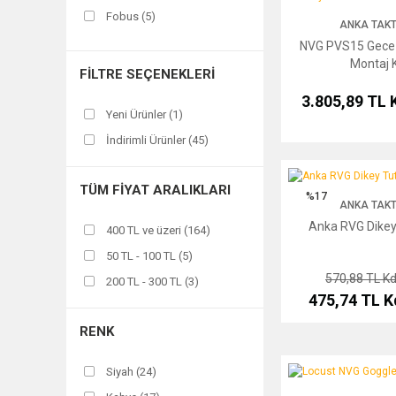
Fobus (5)
ANKA TAKT
Tactical Gear (5)
NVG PVS15 Gece 
Montaj K
Daisy (3)
FILTRE SEÇENEKLERI
Kosibate (3)
3.805,89 TL
Yeni Ürünler (1)
Bushnell (2)
İndirimli Ürünler (45)
Cytac (2)
Sturm (1)
Anka RVG Dikey Tuta
TÜM FIYAT ARALIKLARI
Swiss Eye (1)
%17
ANKA TAKT
Wilcox (1)
Anka RVG Dike
400 TL ve üzeri (164)
50 TL - 100 TL (5)
570,88 TL
Kd
200 TL - 300 TL (3)
475,74 TL
K
RENK
Locust NVG Goggles 
Siyah (24)