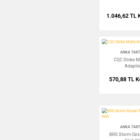
1.046,62 TL
CQC Strike Molle Kılıf
ANKA TAKT
CQC Strike Mol
Adaptö
570,88 TL
K
BRS Storm Girsan Plasti
ANKA TAKT
BRS Storm Girs