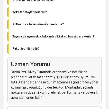
kavramadır. Polimer bazlı malzeme ve ergonomik formu ile
Uyumluluk: 1913 Picatinny ray sistemleri
konforlu kullanım sağlar; NATO standartlarına uygundur.
Ergonomi: Geleneksel dikey tutuşa uygun tasarım
Teknik detaylar nelerdir?
Dayanıklılık: Polimer bazlı sağlam hammadde
Uyumlu Sistem: 1913 Picatinny ray
Standart: NATO uyumlu
Malzeme: Polimer bazlı hammadde
Kullanım alanı: Operasyonel, sportif ve hobi amaçlı
Kullanım ve bakım önerileri nelerdir?
Standart: NATO uyumlu
Montaj sırasında üretici talimatlarına uyun; periyodik olarak
Kullanım Biçimi: Dikey ön kavrama
bağlantı vidalarını kontrol edin. Polimer yüzeyi kimyasal
Taşıma ve uyumluluk hakkında dikkat edilmesi gerekenler?
solventlerden koruyun, ağır darbelere maruz bırakmayın. Kir ve
Uyumluluk yalnızca 1913 Picatinny raylı kundaklar içindir.
toz birikimini temizleyin; gerekirse hafif nemli bez ile silip
Kurulum ve kullanımda yerel düzenlemelere uyun; operasyonel
kurulayın.
Paket içeriği nedir?
ekipman kullanımı sırasında güvenlik talimatlarına riayet edin.
Paket içeriği: 1 x Anka RVG Dikey Tutamak.
Uzman Yorumu
“Anka RVG Dikey Tutamak, ergonomi ve hafiflik ön
planda tutularak tasarlanmış. 1913 Picatinny uyumu ve
NATO standartlarına uygun malzeme seçimi profesyonel
kullanıma uygunluğunu destekliyor. Montajda bağlantı
noktalarını düzenli kontrol etmek performans ve güvenlik
açısından önemlidir.”