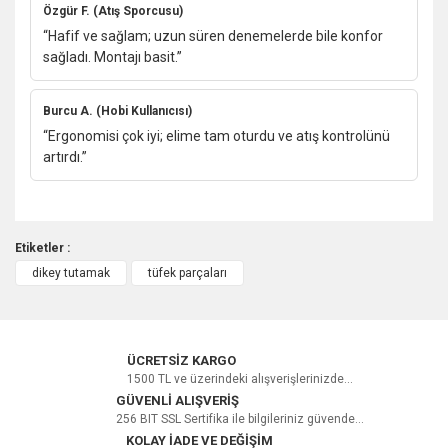
Özgür F. (Atış Sporcusu)
“Hafif ve sağlam; uzun süren denemelerde bile konfor
sağladı. Montajı basit.”
Burcu A. (Hobi Kullanıcısı)
“Ergonomisi çok iyi; elime tam oturdu ve atış kontrolünü
artırdı.”
Etiketler :
dikey tutamak
tüfek parçaları
Bu ürüne ilk yorumu siz yapın!
Yorum Yaz
ÜCRETSİZ KARGO
1500 TL ve üzerindeki alışverişlerinizde...
GÜVENLİ ALIŞVERİŞ
256 BIT SSL Sertifika ile bilgileriniz güvende...
KOLAY İADE VE DEĞİŞİM