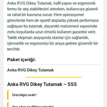
Anka RVG Dikey Tutamak, hafif yapısı ve ergonomik
formu ile atış stabilitesini artırırken, kullanıcıya güvenli
ve rahat bir kavrama sunar. Hem operasyonel
görevlerde hem de sportif atışlarda yüksek performans
sağlayan bu tutamak, dayanıklı malzemesi sayesinde
zorlu koşullarda uzun ömürlü kullanım garantisi verir.
Taktik ekipman arayışında olanlar için sağlamlık,
işlevsellik ve ergonomiyi bir araya getiren güvenilir bir
tercihtir.
Paket içeriği:
Anka RVG Dikey Tutamak
Anka RVG Dikey Tutamak – SSS
Ürün bilgisi nedir?
Anka RVG Dikey Tutamak, 1913 Picatinny raylı kundaklarda
kullanılmak üzere tasarlanmış hafif, operasyonel ön
Öne çıkan özellikleri nelerdir?