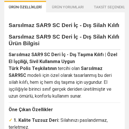
ÜRÜN ÖZELLİKLERİ
ÜRÜN YORUMLARI
TAKSİT SEÇENEKLER
Sarsılmaz SAR9 SC Deri İç - Dış Silah Kılıfı
Sarsılmaz SAR9 SC Deri İç - Dış Silah Kılıfı
Ürün Bilgisi
Sarsılmaz SAR9 SC Deri İç - Dış Taşıma Kılıfı | Özel
El İşçiliği, Sivil Kullanıma Uygun
Türk Polis Teşkilatının
tercihi olan
Sarsılmaz
SAR9SC
modeli için özel olarak tasarlanmış bu deri
silah kılıfı, hem iç hem dış taşıma için uygundur. El
işçiliğiyle birinci sınıf gerçek deriden üretilmişti
r
ve
uzun ömürlü, konforlu kullanım sunar.
Öne Çıkan Özellikler
✓
1. Kalite Tuzsuz Deri:
Silahınızı paslandırmaz,
terletmez.