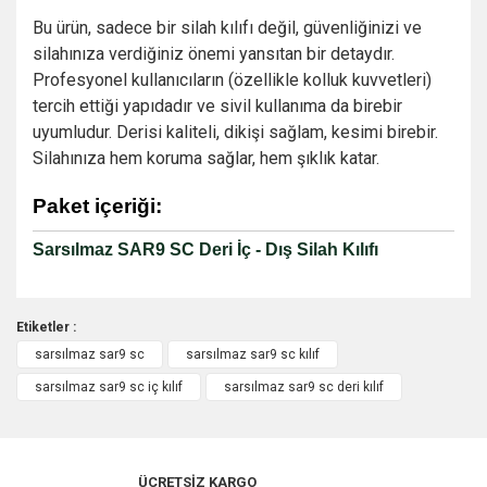
Bu ürün, sadece bir silah kılıfı değil, güvenliğinizi ve
silahınıza verdiğiniz önemi yansıtan bir detaydır.
Profesyonel kullanıcıların (özellikle kolluk kuvvetleri)
tercih ettiği yapıdadır ve sivil kullanıma da birebir
uyumludur. Derisi kaliteli, dikişi sağlam, kesimi birebir.
Silahınıza hem koruma sağlar, hem şıklık katar.
Paket içeriği:
Sarsılmaz SAR9 SC Deri İç - Dış Silah Kılıfı
Etiketler :
sarsılmaz sar9 sc
sarsılmaz sar9 sc kılıf
Bu ürüne ilk yorumu siz yapın!
sarsılmaz sar9 sc iç kılıf
sarsılmaz sar9 sc deri kılıf
Yorum Yaz
ÜCRETSİZ KARGO