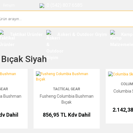
0 (542) 807 6585
İletişim
Taktikal Ürünler
Askeri & Outdoor Giyim
Kamp
Bıçak Siyah
shman Bıçak
Fusheng Columbia Bushman Bıçak
Columbia Skele
COLUM
GEAR
TACTICAL GEAR
Columbia S
ia Bushman
Fusheng Columbia Bushman
Bıçak
2.142,3
dv Dahil
856,95 TL
Kdv Dahil