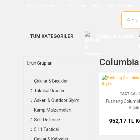
Neden Ankaoutdoor?
Rehberler
Video
Kargo & Teslimat
TÜM KATEGORİLER
Çakılar & Bıçaklar
Columbia 
Ürün Grupları
Fusheng Columbia Bu
Çakılar & Bıçaklar
Taktikal Ürünler
TACTICAL 
Askeri & Outdoor Giyim
Fusheng Columb
Bıçak
Kamp Malzemeleri
Self Defence
952,17 TL
K
5.11 Tactical
Çaylar & Kahveler