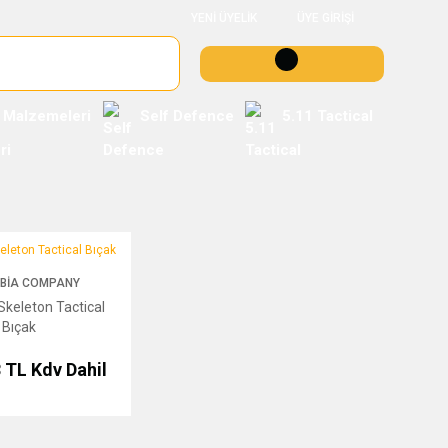
YENİ ÜYELİK
ÜYE GİRİŞİ
 Malzemeleri
Self Defence
5.11 Tactical
ton Tactical Bıçak
BIA COMPANY
keleton Tactical
Bıçak
8 TL
Kdv Dahil