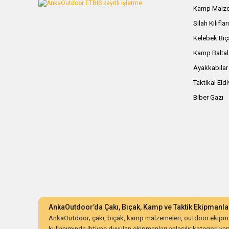
Kamp Malze
Silah Kılıflar
Kelebek Bıç
Kamp Baltal
Ayakkabılar
Taktikal Eld
Biber Gazı
AnkaOutdoor’da Çakı, Bıçak, Kamp ve Taktik Ekipmanla
AnkaOutdoor; çakı, bıçak, kamp malzemeleri, outdoor ekipman
kullanımında ihtiyaç duyulan ekipmanları anlaşılır kategori yapıs