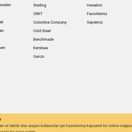
meleri
Sterling
Hesabım
ı
CRKT
Favorileriniz
ak
Columbia Company
Sepetiniz
arı
Cold Steel
Benchmade
iven
Kershaw
Ganzo
r
 ve taktik ürün arayan kullanıcılar için hazırlanmış kapsamlı bir online mağa
ıyla bir araya getirir.