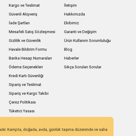
Kargo ve Teslimat
İletişim
Güvenli Alışveriş
Hakkımızda
İade Şartları
Ekibimiz
Mesafeli Satış Sözleşmesi
Garanti ve Değişim
Gizlilik ve Güvenlik
Ürün Kullanım Sorumluluğu
Havale Bildirim Formu
Blog
Banka Hesap Numaraları
Haberler
Ödeme Seçenekleri
Sıkça Sorulan Sorular
Kredi Kartı Güvenliği
Sipariş ve Teslimat
Sipariş ve Kargo Takibi
Çerez Politikası
Tüketici Yasası
zadır. Kampta, doğada, avda, günlük taşıma düzeninde ve saha