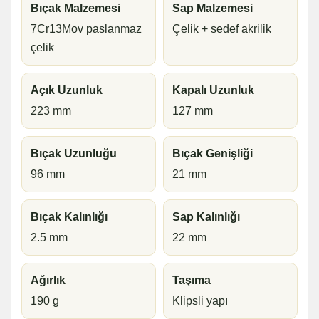
Bıçak Malzemesi
Sap Malzemesi
7Cr13Mov paslanmaz
Çelik + sedef akrilik
çelik
Açık Uzunluk
Kapalı Uzunluk
223 mm
127 mm
Bıçak Uzunluğu
Bıçak Genişliği
96 mm
21 mm
Bıçak Kalınlığı
Sap Kalınlığı
2.5 mm
22 mm
Ağırlık
Taşıma
190 g
Klipsli yapı