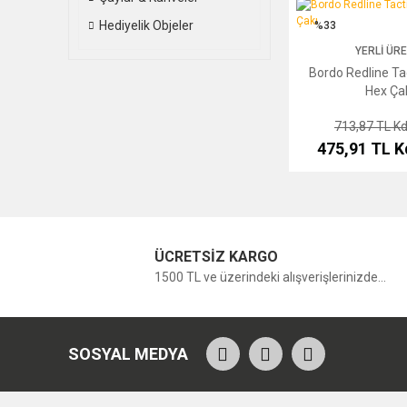
Bordo Redline Tactica
Hediyelik Objeler
%33
YERLI ÜR
Bordo Redline Ta
Hex Ça
713,87 TL
Kd
475,91 TL
K
ÜCRETSİZ KARGO
1500 TL ve üzerindeki alışverişlerinizde...
SOSYAL MEDYA