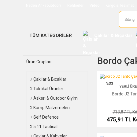
Neden Ankaoutdoor?
Rehberler
Video
Kargo & Teslimat
TÜM KATEGORİLER
Çakılar & Bıçaklar
Bordo Çakı
Ürün Grupları
Bordo J2 Tanto Çakı
Çakılar & Bıçaklar
%33
YERLI ÜR
Taktikal Ürünler
Bordo J2 Tan
Askeri & Outdoor Giyim
Kamp Malzemeleri
713,87 TL
Kd
Self Defence
475,91 TL
K
5.11 Tactical
Çaylar & Kahveler