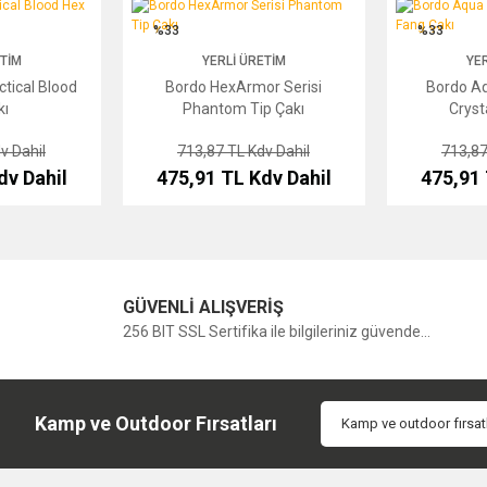
l Blood Hex Çakı
Bordo HexArmor Serisi Phantom Tip Çakı
Bordo Aqua Cor
%33
%33
ETIM
YERLI ÜRETIM
YER
ctical Blood
Bordo HexArmor Serisi
Bordo Aq
kı
Phantom Tip Çakı
Cryst
v Dahil
713,87 TL
Kdv Dahil
713,8
dv Dahil
475,91 TL
Kdv Dahil
475,91
GÜVENLİ ALIŞVERİŞ
256 BIT SSL Sertifika ile bilgileriniz güvende...
Kamp ve Outdoor Fırsatları