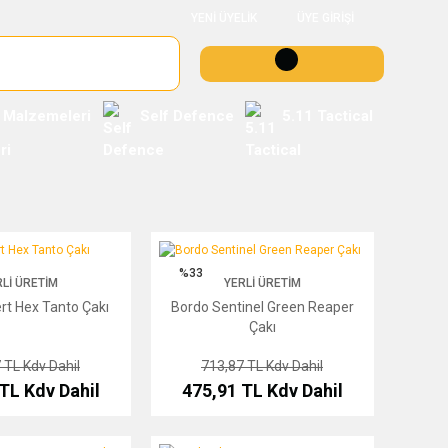
YENİ ÜYELİK
ÜYE GİRİŞİ
 Malzemeleri
Self Defence
5.11 Tactical
ex Tanto Çakı
Bordo Sentinel Green Reaper Çakı
%33
LI ÜRETIM
YERLI ÜRETIM
rt Hex Tanto Çakı
Bordo Sentinel Green Reaper
Çakı
7 TL
Kdv Dahil
713,87 TL
Kdv Dahil
 TL
Kdv Dahil
475,91 TL
Kdv Dahil