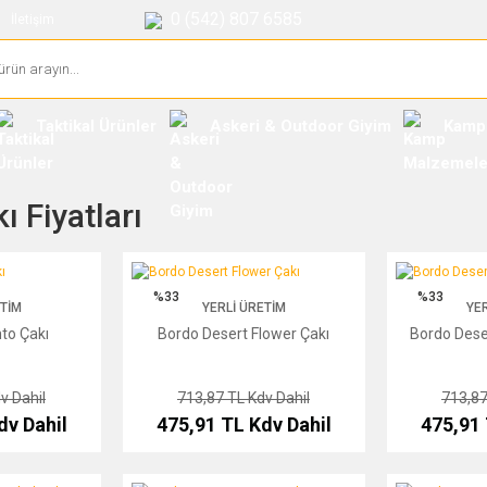
0 (542) 807 6585
İletişim
Taktikal Ürünler
Askeri & Outdoor Giyim
Kamp
 Fiyatları
Bordo Desert Flower Çakı
Bordo Desert H
%33
%33
ETIM
YERLI ÜRETIM
YER
to Çakı
Bordo Desert Flower Çakı
Bordo Dese
v Dahil
713,87 TL
Kdv Dahil
713,8
dv Dahil
475,91 TL
Kdv Dahil
475,91