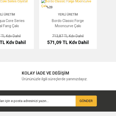
e Series Crystal Fang Çakı
Bordo Classic Forge Mooncurve Çakı
%20
LI ÜRETIM
YERLI ÜRETIM
ua Core Series
Bordo Classic Forge
al Fang Çakı
Mooncurve Çakı
7 TL
Kdv Dahil
713,87 TL
Kdv Dahil
 TL
Kdv Dahil
571,09 TL
Kdv Dahil
KOLAY İADE VE DEĞİŞİM
Ürününüzle ilgili süreçlerde yanınızdayız.
GÖNDER