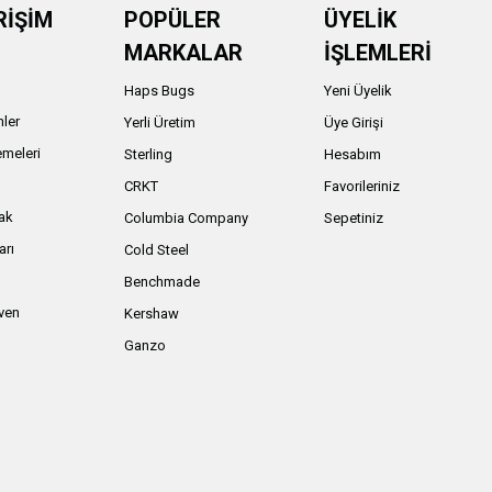
RİŞİM
POPÜLER
ÜYELİK
MARKALAR
İŞLEMLERİ
Haps Bugs
Yeni Üyelik
nler
Yerli Üretim
Üye Girişi
meleri
Sterling
Hesabım
ı
CRKT
Favorileriniz
ak
Columbia Company
Sepetiniz
arı
Cold Steel
Benchmade
iven
Kershaw
Ganzo