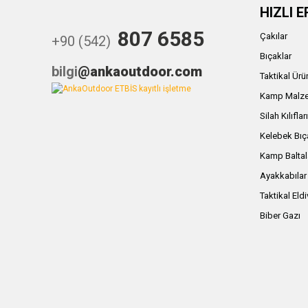
HIZLI E
807 6585
Çakılar
+90 (542)
Bıçaklar
bilgi
@ankaoutdoor.com
Taktikal Ürü
Kamp Malze
Silah Kılıflar
Kelebek Bıç
Kamp Baltal
Ayakkabılar
Taktikal Eld
Biber Gazı