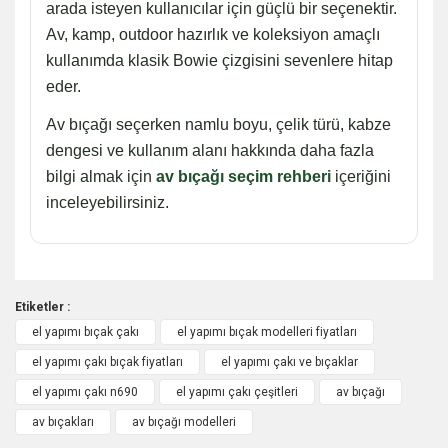
arada isteyen kullanıcılar için güçlü bir seçenektir.
Av, kamp, outdoor hazırlık ve koleksiyon amaçlı
kullanımda klasik Bowie çizgisini sevenlere hitap
eder.
Av bıçağı seçerken namlu boyu, çelik türü, kabze
dengesi ve kullanım alanı hakkında daha fazla
bilgi almak için
av bıçağı seçim rehberi
içeriğini
inceleyebilirsiniz.
Etiketler :
el yapımı bıçak çakı
el yapımı bıçak modelleri fiyatları
Bu ürüne ilk yorumu siz yapın!
el yapımı çakı bıçak fiyatları
el yapımı çakı ve bıçaklar
el yapımı çakı n690
el yapımı çakı çeşitleri
av bıçağı
Yorum Yaz
av bıçakları
av bıçağı modelleri