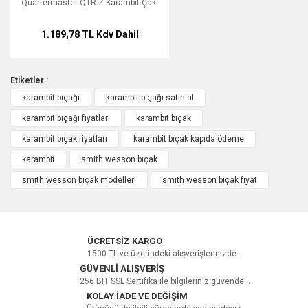
Quartermaster QTR-Z Karambit Çakı
1.189,78 TL
Kdv Dahil
Etiketler :
karambit bıçağı
karambit bıçağı satın al
karambit bıçağı fiyatları
karambit bıçak
karambit bıçak fiyatları
karambit bıçak kapıda ödeme
karambit
smith wesson bıçak
smith wesson bıçak modelleri
smith wesson bıçak fiyat
ÜCRETSİZ KARGO
1500 TL ve üzerindeki alışverişlerinizde...
GÜVENLİ ALIŞVERİŞ
256 BIT SSL Sertifika ile bilgileriniz güvende...
KOLAY İADE VE DEĞİŞİM