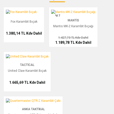
Bu ürüne ilk yorumu siz yapın!
Fox Karambit Bıçak
Mantis MK-2 Karambit Bıçağı
%17
MANTIS
Fox Karambit Bıçak
Yorum Yaz
Mantis MK-2 Karambit Bıçağı
1.380,14 TL
Kdv Dahil
1.427,73 TL
Kdv Dahil
1.189,78 TL
Kdv Dahil
United Claw Karambit Bıçak
TACTICAL
United Claw Karambit Bıçak
1.665,69 TL
Kdv Dahil
Quartermaster QTR-Z Karambit Çakı
ANKA TAKTIKAL