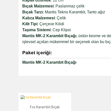
Kapalı Uzunluk
: 12 cm
Bıçak Malzemesi
: Paslanmaz çelik
Bıçak Tarzı
: Mantis Tekno Karambit, Tanto ağız
Kabza Malzemesi
: Çelik
Kilit Tipi
: Çerçeve Kilidi
Taşıma Sistemi
: Cep Klipsi
Mantis MK-2 Karambit Bıçağı
, üstün kesme ve de
işlevsel açıdan mükemmel bir seçenek olan bu bı
Paket içeriği:
Mantis MK-2 Karambit Bıçağı
Fox Karambit Bıçak
hangi ürün gelecek
Fox Karambit Bıçak