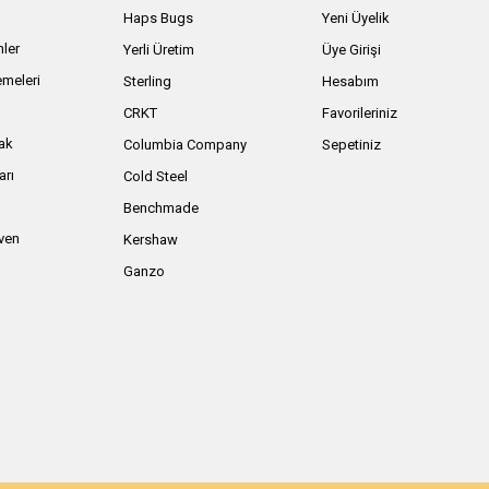
Haps Bugs
Yeni Üyelik
nler
Yerli Üretim
Üye Girişi
meleri
Sterling
Hesabım
ı
CRKT
Favorileriniz
ak
Columbia Company
Sepetiniz
arı
Cold Steel
Benchmade
iven
Kershaw
Ganzo