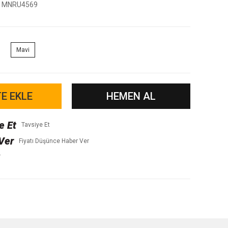
MNRU4569
Mavi
E EKLE
HEMEN AL
Tavsiye Et
Fiyatı Düşünce Haber Ver
r