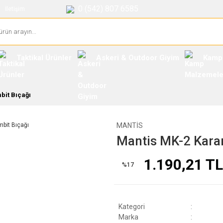
0 (542) 807 6585
İletişim
Taktikal Ürünler
Askeri & Outdoor Giyim
Kamp
bit Bıçağı
MANTIS
Mantis MK-2 Kara
1.190,21 TL
%17
Kategori
Marka