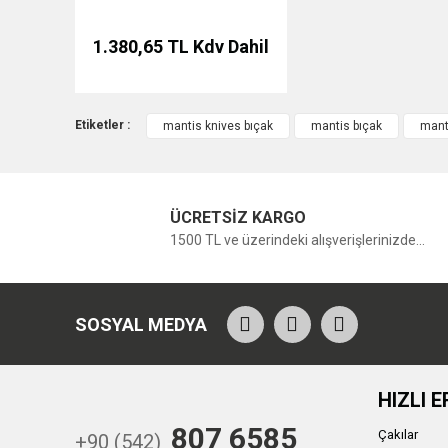
abi soldaki ürün sağdaki mi gelcek ikiside mi gelecek yoksa
M... D... | 18/03/2026
1.380,65 TL
Kdv Dahil
Yorum Yaz
Etiketler :
mantis knives bıçak
mantis bıçak
mant
ÜCRETSİZ KARGO
1500 TL ve üzerindeki alışverişlerinizde...
SOSYAL MEDYA
HIZLI E
807 6585
Çakılar
+90 (542)