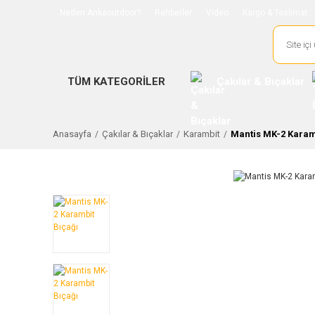
Neden Ankaoutdoor?
Rehberler
Video
Kargo & Teslimat
TÜM KATEGORİLER
Çakılar & Bıçaklar
Anasayfa
Çakılar & Bıçaklar
Karambit
Mantis MK-2 Karam