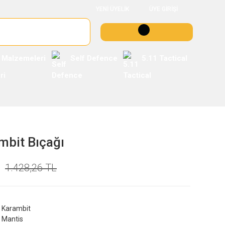
YENİ ÜYELİK
ÜYE GİRİŞİ
 Malzemeleri
Self Defence
5.11 Tactical
mbit Bıçağı
1.428,26 TL
Karambit
Mantis