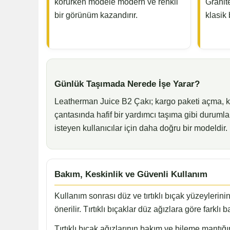
korurken modele modern ve renkli
Granit
bir görünüm kazandırır.
klasik 
Günlük Taşımada Nerede İşe Yarar?
Leatherman Juice B2 Çakı; kargo paketi açma, k
çantasında hafif bir yardımcı taşıma gibi durumlard
isteyen kullanıcılar için daha doğru bir modeldir.
Bakım, Keskinlik ve Güvenli Kullanım
Kullanım sonrası düz ve tırtıklı bıçak yüzeylerin
önerilir. Tırtıklı bıçaklar düz ağızlara göre fark
Tırtıklı bıçak ağızlarının bakım ve bileme mantığ