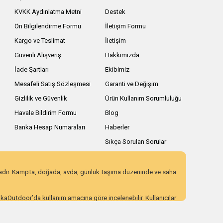
KVKK Aydınlatma Metni
Destek
Ön Bilgilendirme Formu
İletişim Formu
Kargo ve Teslimat
İletişim
Güvenli Alışveriş
Hakkımızda
İade Şartları
Ekibimiz
Mesafeli Satış Sözleşmesi
Garanti ve Değişim
Gizlilik ve Güvenlik
Ürün Kullanım Sorumluluğu
Havale Bildirim Formu
Blog
Banka Hesap Numaraları
Haberler
Sıkça Sorulan Sorular
zadır. Kampta, doğada, avda, günlük taşıma düzeninde ve saha
AnkaOutdoor’da kullanım amacına göre incelenebilir. Kullanıcılar