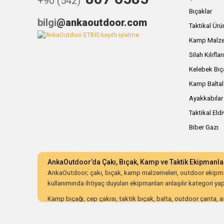
+90 (542)
Bıçaklar
bilgi
@ankaoutdoor.com
Taktikal Ürü
Kamp Malze
Silah Kılıflar
Kelebek Bıç
Kamp Baltal
Ayakkabılar
Taktikal Eld
Biber Gazı
AnkaOutdoor’da Çakı, Bıçak, Kamp ve Taktik Ekipmanla
AnkaOutdoor; çakı, bıçak, kamp malzemeleri, outdoor ekipman
kullanımında ihtiyaç duyulan ekipmanları anlaşılır kategori yapıs
Kamp bıçağı, cep çakısı, taktik bıçak, balta, outdoor çanta, as
ürünleri dayanıklılık, malzeme kalitesi, ergonomi, taşıma kolay