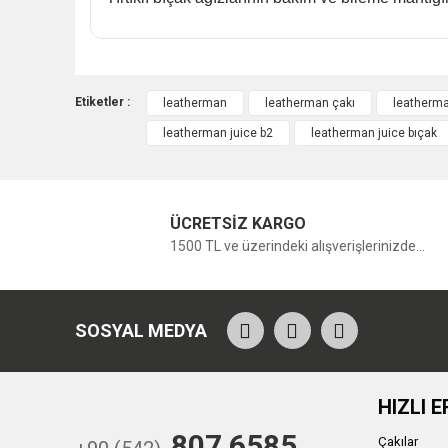
Etiketler :
leatherman
leatherman çakı
leatherma
leatherman juice b2
leatherman juice bıçak
ÜCRETSİZ KARGO
1500 TL ve üzerindeki alışverişlerinizde...
SOSYAL MEDYA
HIZLI E
807 6585
Çakılar