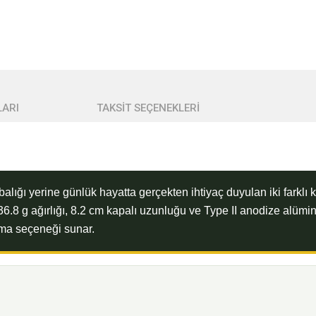
ARI
TAKSİT SEÇENEKLERİ
balığı yerine günlük hayatta gerçekten ihtiyaç duyulan iki farklı k
36.8 g ağırlığı, 8.2 cm kapalı uzunluğu ve Type II anodize alümi
ıma seçeneği sunar.