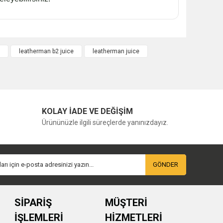
leatherman b2 juice
leatherman juice
KOLAY İADE VE DEĞİŞİM
Ürününüzle ilgili süreçlerde yanınızdayız.
GÖNDER
SİPARİŞ
MÜŞTERİ
İŞLEMLERİ
HİZMETLERİ