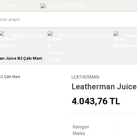
0 (542) 807 6585
İletişim
Taktikal Ürünler
Askeri & Outdoor Giyim
Kamp
n Juice B2 Çakı Mavi
LEATHERMAN
Leatherman Juice
4.043,76 TL
Kategori
Marka