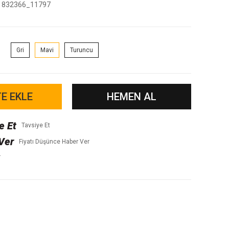
832366_11797
Gri
Mavi
Turuncu
E EKLE
HEMEN AL
Tavsiye Et
Fiyatı Düşünce Haber Ver
r