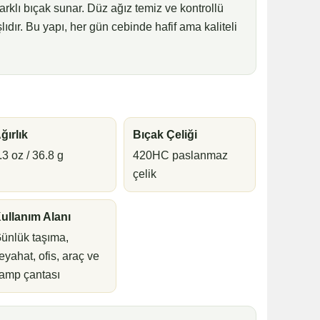
farklı bıçak sunar. Düz ağız temiz ve kontrollü
lıdır. Bu yapı, her gün cebinde hafif ama kaliteli
ğırlık
Bıçak Çeliği
.3 oz / 36.8 g
420HC paslanmaz
çelik
ullanım Alanı
ünlük taşıma,
eyahat, ofis, araç ve
amp çantası