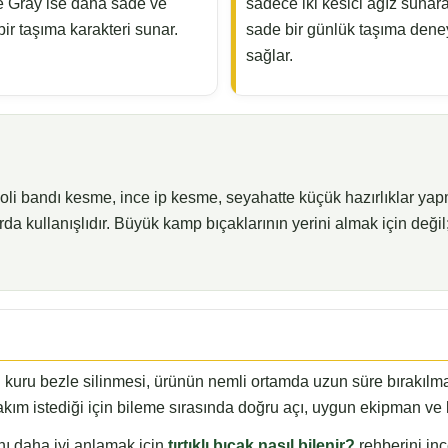
e Gray ise daha sade ve
sadece iki kesici ağız sunar
bir taşıma karakteri sunar.
sade bir günlük taşıma dene
sağlar.
oli bandı kesme, ince ip kesme, seyahatte küçük hazırlıklar ya
a kullanışlıdır. Büyük kamp bıçaklarının yerini almak için değil; h
in kuru bezle silinmesi, ürünün nemli ortamda uzun süre bırakılm
lı bakım istediği için bileme sırasında doğru açı, uygun ekipman v
ını daha iyi anlamak için
tırtıklı bıçak nasıl bilenir?
rehberini inc