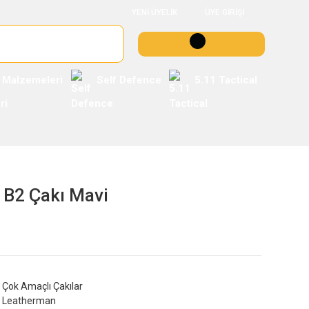
YENİ ÜYELİK
ÜYE GİRİŞİ
 Malzemeleri
Self Defence
5.11 Tactical
 B2 Çakı Mavi
Çok Amaçlı Çakılar
Leatherman