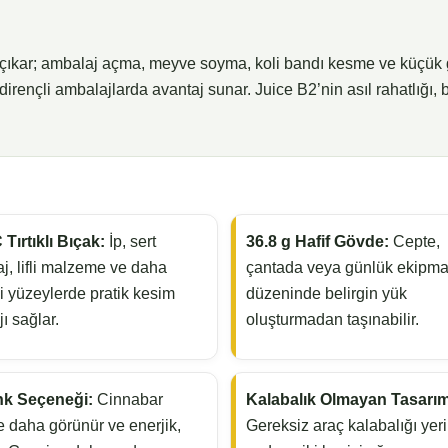
ıkar; ambalaj açma, meyve soyma, koli bandı kesme ve küçük günl
a dirençli ambalajlarda avantaj sunar. Juice B2’nin asıl rahatlığı, bu
Tırtıklı Bıçak:
İp, sert
36.8 g Hafif Gövde:
Cepte,
j, lifli malzeme ve daha
çantada veya günlük ekipm
li yüzeylerde pratik kesim
düzeninde belirgin yük
ı sağlar.
oluşturmadan taşınabilir.
nk Seçeneği:
Cinnabar
Kalabalık Olmayan Tasarım
 daha görünür ve enerjik,
Gereksiz araç kalabalığı yer