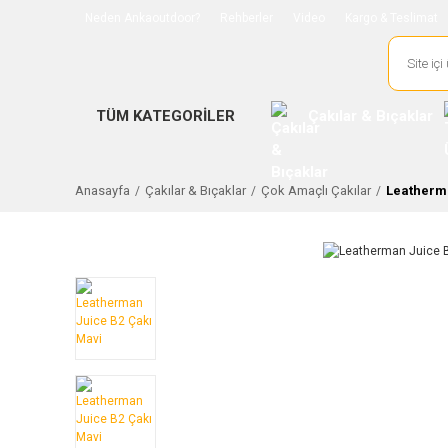
Neden Ankaoutdoor?
Rehberler
Video
Kargo & Teslimat
TÜM KATEGORİLER
Çakılar & Bıçaklar
Anasayfa
Çakılar & Bıçaklar
Çok Amaçlı Çakılar
Leatherma