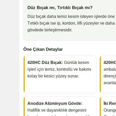
Düz Bıçak mı, Tırtıklı Bıçak mı?
Düz bıçak daha temiz kesim isteyen işlerde öne ç
Tırtıklı bıçak ise ip, kordon, lifli yüzeyler ve dah
gövdede birleştirmesidir.
Öne Çıkan Detaylar
420HC Düz Bıçak:
Günlük kesim
420HC 
işleri için temiz, kontrollü ve bakımı
ambala
kolay bir kesici yüzey sunar.
direnç
avantaj
Anodize Alüminyum Gövde:
İki Re
Hafiflik ve dayanıklılık dengesini
Orange