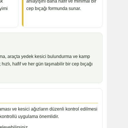
ak
anlayışını daha hafif ve minimal bir
yimi
cep bıçağı formunda sunar.
pma, araçta yedek kesici bulundurma ve kamp
ızlı, hafif ve her gün taşınabilir bir cep bıçağı
aması ve kesici ağızların düzenli kontrol edilmesi
e kontrollü uygulama önemlidir.
eleyebilirsiniz.