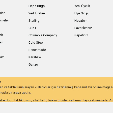
Haps Bugs
Yeni Üyelik
nler
Yerli Üretim
Üye Girişi
meleri
Sterling
Hesabım
ı
CRKT
Favorileriniz
ak
Columbia Company
Sepetiniz
arı
Cold Steel
Benchmade
iven
Kershaw
Ganzo
r
 ve taktik ürün arayan kullanıcılar için hazırlanmış kapsamlı bir online mağa
ıyla bir araya getirir.
keri bot, taktik giyim, silah kılıfı, bakım ürünleri ve tamamlayıcı aksesuarlar 
lığı ve uzun ömürlü kullanım beklentisine göre değerlendirebilir.