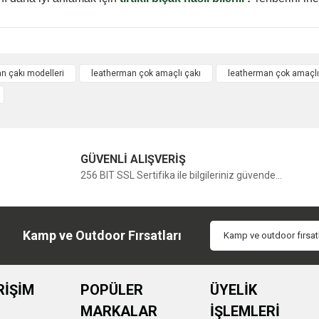
n çakı modelleri
leatherman çok amaçlı çakı
leatherman çok amaçlı
Bu ürüne ilk yorumu siz yapın!
Yorum Yaz
GÜVENLİ ALIŞVERİŞ
256 BIT SSL Sertifika ile bilgileriniz güvende...
Kamp ve Outdoor Fırsatları
RİŞİM
POPÜLER
ÜYELİK
MARKALAR
İŞLEMLERİ