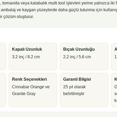
 tornavida veya kalabalık multi tool işlevleri yerine yalnızca iki 
 sert ambalaj ve kaygan yüzeylerde daha güçlü tutunma için kullanış
bir çözüm oluşturur.
Kapalı Uzunluk
Bıçak Uzunluğu
A
3.2 inç / 8.2 cm
2.2 inç / 5.6 cm
1
Renk Seçenekleri
Garanti Bilgisi
K
Cinnabar Orange ve
25 yıl olarak
G
Granite Gray
belirtilmiştir
s
k