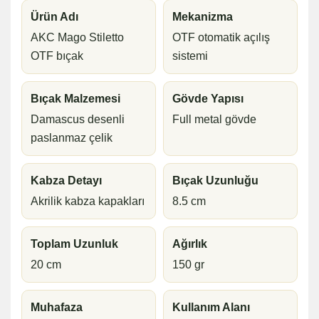
Ürün Adı
Mekanizma
AKC Mago Stiletto
OTF otomatik açılış
OTF bıçak
sistemi
Bıçak Malzemesi
Gövde Yapısı
Damascus desenli
Full metal gövde
paslanmaz çelik
Kabza Detayı
Bıçak Uzunluğu
Akrilik kabza kapakları
8.5 cm
Toplam Uzunluk
Ağırlık
20 cm
150 gr
Muhafaza
Kullanım Alanı