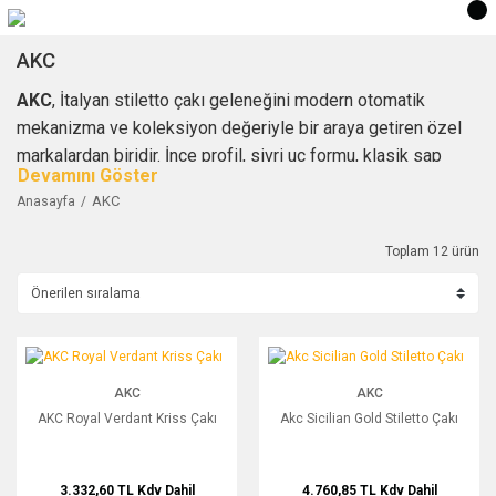
AKC
AKC
, İtalyan stiletto çakı geleneğini modern otomatik
mekanizma ve koleksiyon değeriyle bir araya getiren özel
markalardan biridir. İnce profil, sivri uç formu, klasik sap
çizgisi ve dikkat çeken açılış hissi markanın ürün karakterini
AKC
Anasayfa
belirleyen temel unsurlardır.
AnkaOutdoor’da yer alan AKC ürünleri; İtalyan çakı, stiletto
Toplam 12 ürün
çakı, sustalı çakı, otomatik çakı ve koleksiyonluk bıçak
arayan kullanıcılar için seçilmiş modellerden oluşur.
Özellikle klasik İtalyan görünümünü sevenler için marka,
AKC Royal Verdant Kriss Çakı
Akc Sicilian Gold Stiletto Çakı
hem vitrin değeri hem de mekanik hissiyle güçlü bir
seçenek sunar.
AKC
AKC
AKC Royal Verdant Kriss Çakı
Akc Sicilian Gold Stiletto Çakı
Ürün seçimi yapılırken model tipi, mekanizma yapısı, sap
formu, bıçak boyu, orijinallik bilgisi ve kullanım amacı birlikte
değerlendirilmelidir. Stiletto tarzı ürünlerde yasal kullanım
3.332,60 TL
Kdv Dahil
4.760,85 TL
Kdv Dahil