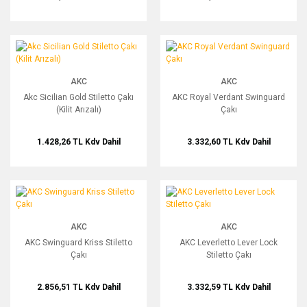
ve taşıma koşullarına dikkat edilmeli, satın alma kararı ürün
açıklamaları incelenerek verilmelidir.
Akc Sicilian Gold Stiletto Çakı (Kilit Arızalı)
AKC Royal Verdant Swinguard Çakı
AKC
AKC
Akc Sicilian Gold Stiletto Çakı
AKC Royal Verdant Swinguard
(Kilit Arızalı)
Çakı
1.428,26 TL
Kdv Dahil
3.332,60 TL
Kdv Dahil
AKC Swinguard Kriss Stiletto Çakı
AKC Leverletto Lever Lock Stiletto Çak
AKC
AKC
AKC Swinguard Kriss Stiletto
AKC Leverletto Lever Lock
Çakı
Stiletto Çakı
2.856,51 TL
Kdv Dahil
3.332,59 TL
Kdv Dahil