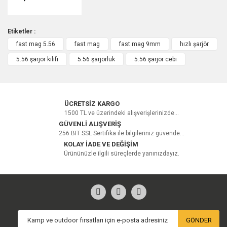
Etiketler :
fast mag 5.56
fast mag
fast mag 9mm
hızlı şarjör
5.56 şarjör kılıfı
5.56 şarjörlük
5.56 şarjör cebi
ÜCRETSİZ KARGO
1500 TL ve üzerindeki alışverişlerinizde...
GÜVENLİ ALIŞVERİŞ
256 BIT SSL Sertifika ile bilgileriniz güvende...
KOLAY İADE VE DEĞİŞİM
Ürününüzle ilgili süreçlerde yanınızdayız.
GÖNDER