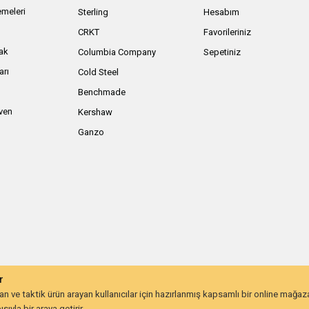
meleri
Sterling
Hesabım
ı
CRKT
Favorileriniz
ak
Columbia Company
Sepetiniz
arı
Cold Steel
Benchmade
iven
Kershaw
Ganzo
r
 ve taktik ürün arayan kullanıcılar için hazırlanmış kapsamlı bir online mağa
ıyla bir araya getirir.