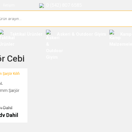
0 (542) 807 6585
İletişim
Taktikal Ürünler
Askeri & Outdoor Giyim
Kamp
ör Cebi
ör Kılıfı
AL
 mm Şarjör
v Dahil
dv Dahil