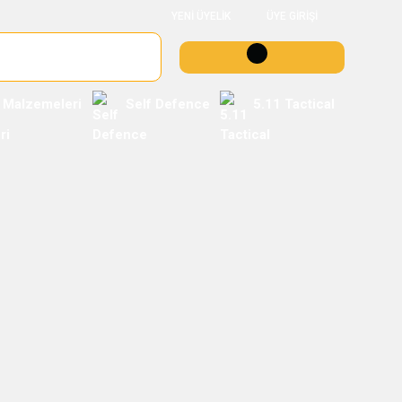
YENİ ÜYELİK
ÜYE GİRİŞİ
 Malzemeleri
Self Defence
5.11 Tactical