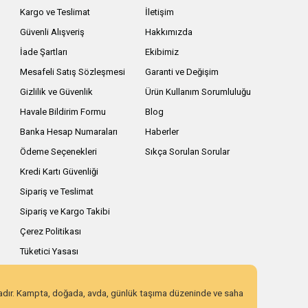
Kargo ve Teslimat
İletişim
Güvenli Alışveriş
Hakkımızda
İade Şartları
Ekibimiz
Mesafeli Satış Sözleşmesi
Garanti ve Değişim
Gizlilik ve Güvenlik
Ürün Kullanım Sorumluluğu
Havale Bildirim Formu
Blog
Banka Hesap Numaraları
Haberler
Ödeme Seçenekleri
Sıkça Sorulan Sorular
Kredi Kartı Güvenliği
Sipariş ve Teslimat
Sipariş ve Kargo Takibi
Çerez Politikası
Tüketici Yasası
zadır. Kampta, doğada, avda, günlük taşıma düzeninde ve saha