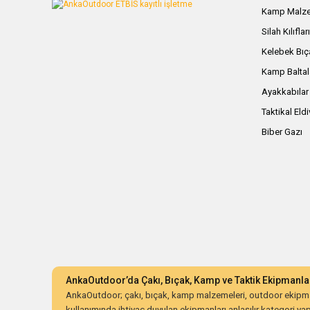
Kamp Malze
Silah Kılıflar
Kelebek Bıç
Kamp Baltal
Ayakkabılar
Taktikal Eld
Biber Gazı
AnkaOutdoor’da Çakı, Bıçak, Kamp ve Taktik Ekipmanla
AnkaOutdoor; çakı, bıçak, kamp malzemeleri, outdoor ekipman
kullanımında ihtiyaç duyulan ekipmanları anlaşılır kategori yapıs