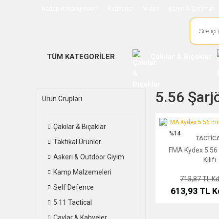
Neden Ankaoutdoor?
Rehberler
Video
Kargo & Teslimat
TÜM KATEGORİLER
Çakılar & Bıçaklar
5.56 Şarj
Ürün Grupları
FMA Kydex 5.56 mm Şarj
Çakılar & Bıçaklar
%14
TACTIC
Taktikal Ürünler
FMA Kydex 5.56
Askeri & Outdoor Giyim
Kılıfı
Kamp Malzemeleri
713,87 TL
Kd
Self Defence
613,93 TL
K
5.11 Tactical
Çaylar & Kahveler