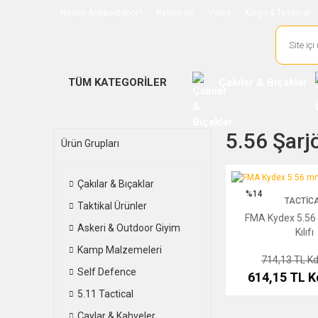
Neden Ankaoutdoor?
Rehberler
Video
Kargo & Teslimat
TÜM KATEGORİLER
Çakılar & Bıçaklar
5.56 Şarjö
Ürün Grupları
FMA Kydex 5.56 mm Şarj
Çakılar & Bıçaklar
%14
TACTIC
Taktikal Ürünler
FMA Kydex 5.56
Askeri & Outdoor Giyim
Kılıfı
Kamp Malzemeleri
714,13 TL
Kd
Self Defence
614,15 TL
K
5.11 Tactical
Çaylar & Kahveler