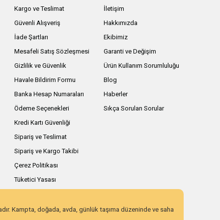
Kargo ve Teslimat
İletişim
Güvenli Alışveriş
Hakkımızda
İade Şartları
Ekibimiz
Mesafeli Satış Sözleşmesi
Garanti ve Değişim
Gizlilik ve Güvenlik
Ürün Kullanım Sorumluluğu
Havale Bildirim Formu
Blog
Banka Hesap Numaraları
Haberler
Ödeme Seçenekleri
Sıkça Sorulan Sorular
Kredi Kartı Güvenliği
Sipariş ve Teslimat
Sipariş ve Kargo Takibi
Çerez Politikası
Tüketici Yasası
zadır. Kampta, doğada, avda, günlük taşıma düzeninde ve saha