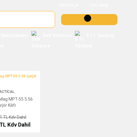
YENİ ÜYELİK
ÜYE GİRİŞİ
 Malzemeleri
Self Defence
5.11 Tactical
PT-55 5.56 Şarjör Kılıfı
ACTICAL
 Mag MPT-55 5.56
rjör Kılıfı
21 TL
Kdv Dahil
 TL
Kdv Dahil