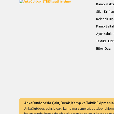
Kamp Malze
Silah Kılıflar
Kelebek Bıç
Kamp Baltal
Ayakkabılar
Taktikal Eld
Biber Gazı
AnkaOutdoor’da Çakı, Bıçak, Kamp ve Taktik Ekipmanla
AnkaOutdoor; çakı, bıçak, kamp malzemeleri, outdoor ekipman
kullanımında ihtiyaç duyulan ekipmanları anlaşılır kategori yapıs