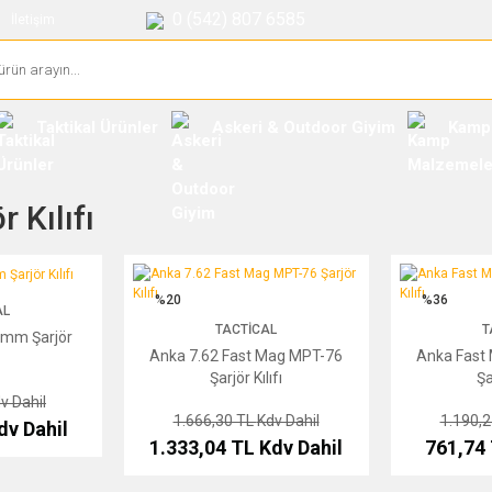
0 (542) 807 6585
İletişim
Taktikal Ürünler
Askeri & Outdoor Giyim
Kamp
r Kılıfı
ör Kılıfı
Anka 7.62 Fast Mag MPT-76 Şarjör Kılıfı
Anka Fast Mag M
%20
%36
AL
TACTICAL
T
 mm Şarjör
Anka 7.62 Fast Mag MPT-76
Anka Fast
Şarjör Kılıfı
Şa
v Dahil
1.666,30 TL
Kdv Dahil
1.190,
dv Dahil
1.333,04 TL
Kdv Dahil
761,74