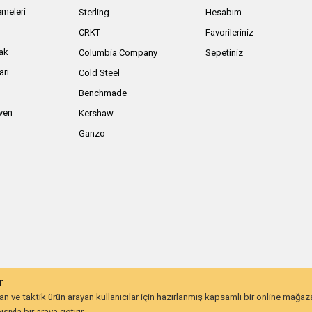
meleri
Sterling
Hesabım
ı
CRKT
Favorileriniz
ak
Columbia Company
Sepetiniz
arı
Cold Steel
Benchmade
iven
Kershaw
Ganzo
r
 ve taktik ürün arayan kullanıcılar için hazırlanmış kapsamlı bir online mağa
ıyla bir araya getirir.