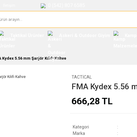
0 (542) 807 6585
İletişim
Taktikal Ürünler
Askeri & Outdoor Giyim
Kamp
 Kydex 5.56 mm Şarjör Kılıfı Kahve
TACTICAL
FMA Kydex 5.56 mm
666,28 TL
Kategori
Marka