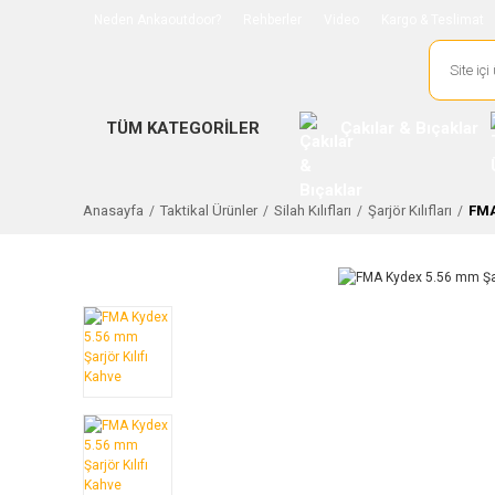
Neden Ankaoutdoor?
Rehberler
Video
Kargo & Teslimat
TÜM KATEGORİLER
Çakılar & Bıçaklar
Anasayfa
Taktikal Ürünler
Silah Kılıfları
Şarjör Kılıfları
FMA