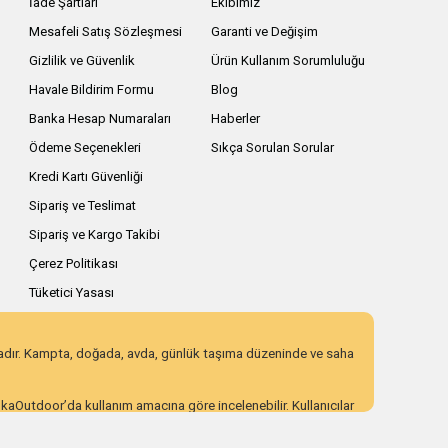
İade Şartları
Ekibimiz
Mesafeli Satış Sözleşmesi
Garanti ve Değişim
Gizlilik ve Güvenlik
Ürün Kullanım Sorumluluğu
Havale Bildirim Formu
Blog
Banka Hesap Numaraları
Haberler
Ödeme Seçenekleri
Sıkça Sorulan Sorular
Kredi Kartı Güvenliği
Sipariş ve Teslimat
Sipariş ve Kargo Takibi
Çerez Politikası
Tüketici Yasası
zadır. Kampta, doğada, avda, günlük taşıma düzeninde ve saha
AnkaOutdoor’da kullanım amacına göre incelenebilir. Kullanıcılar