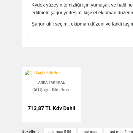
Kydex yüzeyin temizliği için yumuşak ve hafif nemli 
edilmeli; şarjör yerleşimi kişisel ekipman düzenine
Şarjör kılıfı seçimi, ekipman düzeni ve farklı ta
Çift Şarjör Kılıfı 9mm
ANKA TAKTIKAL
Çift Şarjör Kılıfı 9mm
713,87 TL
Kdv Dahil
Etiketler :
fast mag 5.56
fast mag
fast mag 9mm