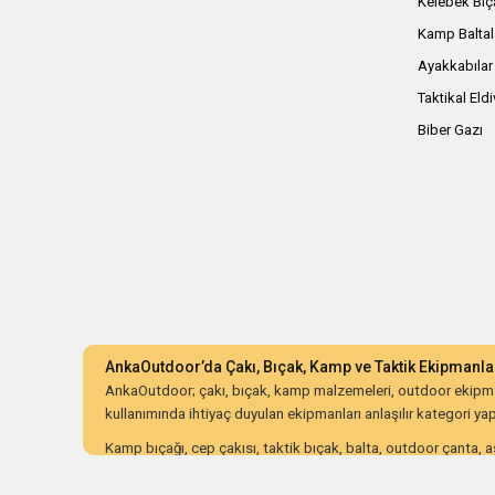
Kelebek Bıç
Kamp Baltal
Ayakkabılar
Taktikal Eld
Biber Gazı
AnkaOutdoor’da Çakı, Bıçak, Kamp ve Taktik Ekipmanla
AnkaOutdoor; çakı, bıçak, kamp malzemeleri, outdoor ekipman
kullanımında ihtiyaç duyulan ekipmanları anlaşılır kategori yapıs
Kamp bıçağı, cep çakısı, taktik bıçak, balta, outdoor çanta, as
ürünleri dayanıklılık, malzeme kalitesi, ergonomi, taşıma kolay