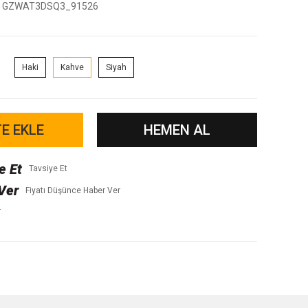
GZWAT3DSQ3_91526
Haki
Kahve
Siyah
E EKLE
HEMEN AL
Tavsiye Et
Fiyatı Düşünce Haber Ver
r