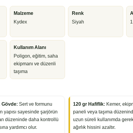
Malzeme
Renk
A
Kydex
Siyah
1
Kullanım Alanı
Poligon, eğitim, saha
ekipmanı ve düzenli
taşıma
 Gövde:
Sert ve formunu
120 gr Hafiflik:
Kemer, ekip
n yapısı sayesinde şarjörün
paneli veya taşıma düzenin
n düzeninde daha kontrollü
uzun süreli kullanımda gere
ına yardımcı olur.
ağırlık hissini azaltır.