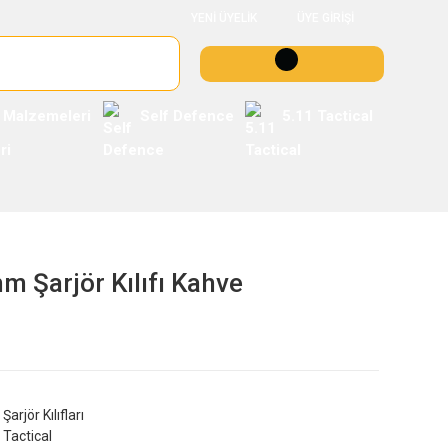
YENİ ÜYELİK
ÜYE GİRİŞİ
 Malzemeleri
Self Defence
5.11 Tactical
 Şarjör Kılıfı Kahve
Şarjör Kılıfları
Tactical