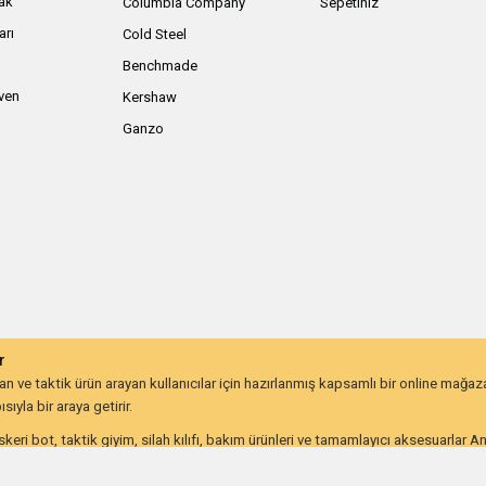
ak
Columbia Company
Sepetiniz
arı
Cold Steel
Benchmade
iven
Kershaw
Ganzo
r
 ve taktik ürün arayan kullanıcılar için hazırlanmış kapsamlı bir online mağa
ıyla bir araya getirir.
keri bot, taktik giyim, silah kılıfı, bakım ürünleri ve tamamlayıcı aksesuarlar 
lığı ve uzun ömürlü kullanım beklentisine göre değerlendirebilir.