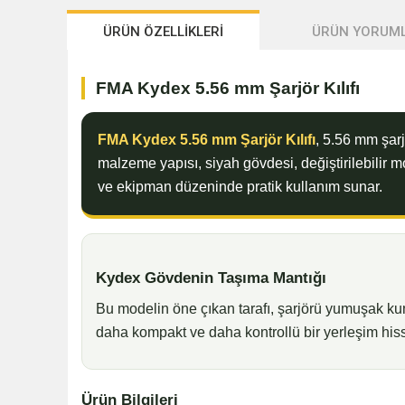
ÜRÜN ÖZELLİKLERİ
ÜRÜN YORUML
FMA Kydex 5.56 mm Şarjör Kılıfı
FMA Kydex 5.56 mm Şarjör Kılıfı
, 5.56 mm şarj
malzeme yapısı, siyah gövdesi, değiştirilebilir 
ve ekipman düzeninde pratik kullanım sunar.
Kydex Gövdenin Taşıma Mantığı
Bu modelin öne çıkan tarafı, şarjörü yumuşak k
daha kompakt ve daha kontrollü bir yerleşim hiss
Ürün Bilgileri