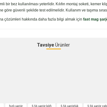
bir bez kullanılması yeterlidir. Kılıfın montaj soketi, kemer klipsi
 göre güvenli şekilde test edilmelidir. Kullanım ve taşıma sırasın
şıma çözümleri hakkında daha fazla bilgi almak için
fast mag şarjör
Tavsiye
Ürünler
Bu ürüne ilk yorumu siz yapın!
Yorum Yaz
hızlı şarjör
5.56 şarjör kılıfı
5.56 şarjörlük
5.56 şarjör ceb