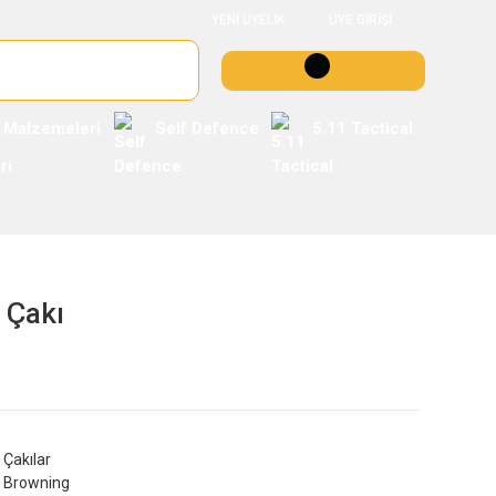
YENİ ÜYELİK
ÜYE GİRİŞİ
 Malzemeleri
Self Defence
5.11 Tactical
 Çakı
Çakılar
Browning