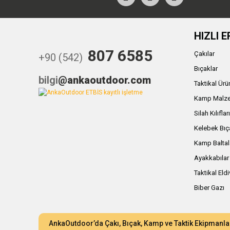
HIZLI E
807 6585
Çakılar
+90 (542)
Bıçaklar
bilgi
@ankaoutdoor.com
Taktikal Ürü
Kamp Malze
Silah Kılıflar
Kelebek Bıç
Kamp Baltal
Ayakkabılar
Taktikal Eld
Biber Gazı
AnkaOutdoor’da Çakı, Bıçak, Kamp ve Taktik Ekipmanla