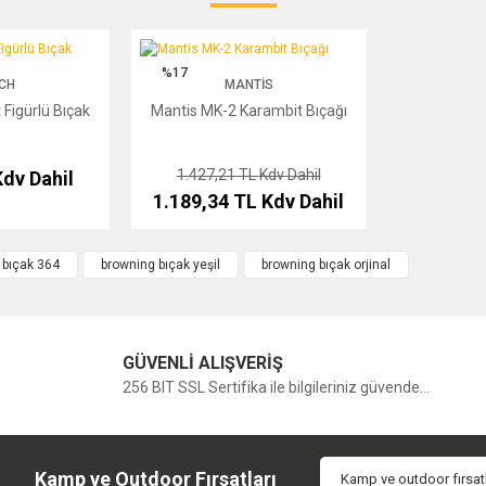
Bu ürüne ilk yorumu siz yapın!
rlü Bıçak
Mantis MK-2 Karambit Bıçağı
%17
CH
MANTIS
Yorum Yaz
 Figürlü Bıçak
Mantis MK-2 Karambit Bıçağı
1.427,21 TL
Kdv Dahil
dv Dahil
1.189,34 TL
Kdv Dahil
 bıçak 364
browning bıçak yeşil
browning bıçak orjinal
GÜVENLİ ALIŞVERİŞ
256 BIT SSL Sertifika ile bilgileriniz güvende...
Kamp ve Outdoor Fırsatları