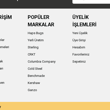
RİŞİM
POPÜLER
ÜYELİK
MARKALAR
İŞLEMLERİ
Haps Bugs
Yeni Üyelik
nler
Yerli Üretim
Üye Girişi
meleri
Sterling
Hesabım
ı
CRKT
Favorileriniz
ak
Columbia Company
Sepetiniz
arı
Cold Steel
Benchmade
iven
Kershaw
Ganzo
r