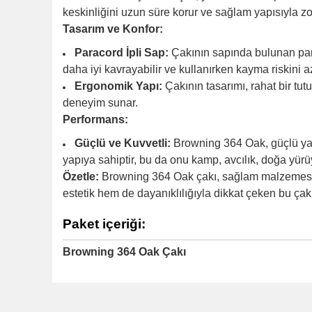
keskinliğini uzun süre korur ve sağlam yapısıyla zor
Tasarım ve Konfor:
Paracord İpli Sap:
Çakının sapında bulunan para
daha iyi kavrayabilir ve kullanırken kayma riskini az
Ergonomik Yapı:
Çakının tasarımı, rahat bir tu
deneyim sunar.
Performans:
Güçlü ve Kuvvetli:
Browning 364 Oak, güçlü yapıs
yapıya sahiptir, bu da onu kamp, avcılık, doğa yürüy
Özetle:
Browning 364 Oak çakı, sağlam malzemesi, şı
estetik hem de dayanıklılığıyla dikkat çeken bu çakı
Paket içeriği:
Browning 364 Oak Çakı