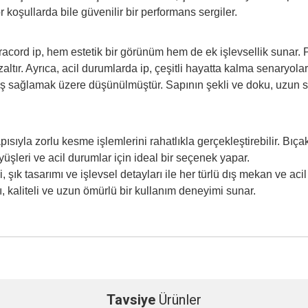
 koşullarda bile güvenilir bir performans sergiler.
cord ip, hem estetik bir görünüm hem de ek işlevsellik sunar. P
altır. Ayrıca, acil durumlarda ip, çeşitli hayatta kalma senaryoları
tuş sağlamak üzere düşünülmüştür. Sapının şekli ve doku, uzun sü
ıyla zorlu kesme işlemlerini rahatlıkla gerçekleştirebilir. Bıça
üşleri ve acil durumlar için ideal bir seçenek yapar.
k tasarımı ve işlevsel detayları ile her türlü dış mekan ve aci
, kaliteli ve uzun ömürlü bir kullanım deneyimi sunar.
Tavsiye
Ürünler