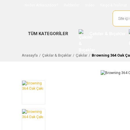
Neden Ankaoutdoor?
Rehberler
Video
Kargo & Teslimat
TÜM KATEGORİLER
Çakılar & Bıçaklar
Anasayfa
Çakılar & Bıçaklar
Çakılar
Browning 364 Oak Ça