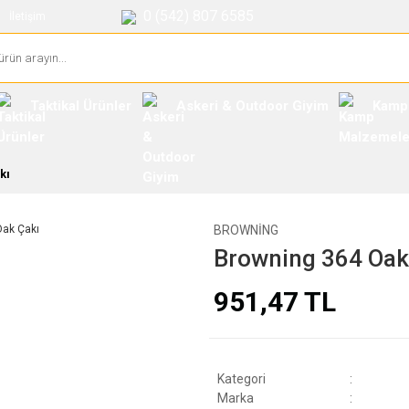
0 (542) 807 6585
İletişim
Taktikal Ürünler
Askeri & Outdoor Giyim
Kamp
kı
BROWNING
Browning 364 Oak
951,47 TL
Kategori
Marka