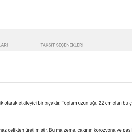
ARI
TAKSİT SEÇENEKLERİ
olarak etkileyici bir bıçaktır. Toplam uzunluğu 22 cm olan bu ç
maz çelikten üretilmiştir. Bu malzeme, çakının korozyona ve pasl