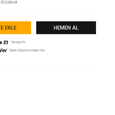
DFJLNSU8
E EKLE
HEMEN AL
Tavsiye Et
Fiyatı Düşünce Haber Ver
r