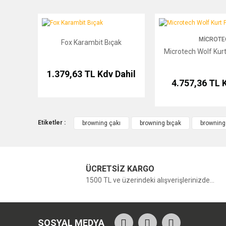
Fox Karambit Bıçak
Microtech Wolf Kurt Figü
MICROTE
Fox Karambit Bıçak
Microtech Wolf Kurt
1.379,63 TL
Kdv Dahil
4.757,36 TL
K
Etiketler :
browning çakı
browning bıçak
browning
ÜCRETSİZ KARGO
1500 TL ve üzerindeki alışverişlerinizde...
SOSYAL MEDYA