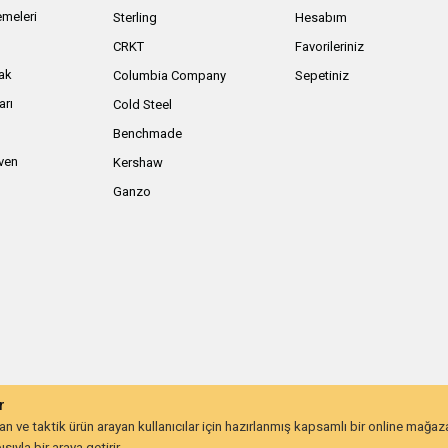
meleri
Sterling
Hesabım
ı
CRKT
Favorileriniz
ak
Columbia Company
Sepetiniz
arı
Cold Steel
Benchmade
iven
Kershaw
Ganzo
r
 ve taktik ürün arayan kullanıcılar için hazırlanmış kapsamlı bir online mağa
ıyla bir araya getirir.