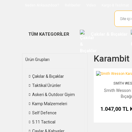
Neden Ankaoutdoor?
Rehberler
Video
Kargo & Teslimat
TÜM KATEGORİLER
Çakılar & Bıçaklar
Karambit B
Ürün Grupları
Smith Wesson Karambi
Çakılar & Bıçaklar
SMITH WE
Taktikal Ürünler
Smith Wesson 
Askeri & Outdoor Giyim
Bıçağı
Kamp Malzemeleri
1.047,00 TL
Self Defence
5.11 Tactical
Çaylar & Kahveler