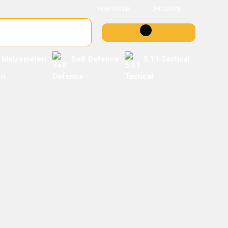
YENİ ÜYELİK
ÜYE GİRİŞİ
 Malzemeleri
Self Defence
5.11 Tactical