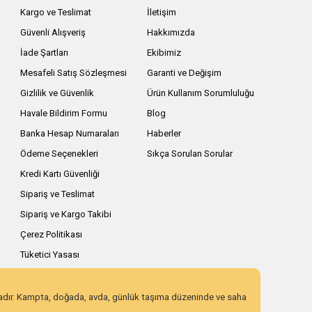
Kargo ve Teslimat
İletişim
Güvenli Alışveriş
Hakkımızda
İade Şartları
Ekibimiz
Mesafeli Satış Sözleşmesi
Garanti ve Değişim
Gizlilik ve Güvenlik
Ürün Kullanım Sorumluluğu
Havale Bildirim Formu
Blog
Banka Hesap Numaraları
Haberler
Ödeme Seçenekleri
Sıkça Sorulan Sorular
Kredi Kartı Güvenliği
Sipariş ve Teslimat
Sipariş ve Kargo Takibi
Çerez Politikası
Tüketici Yasası
zadır. Kampta, doğada, avda, günlük taşıma düzeninde ve saha