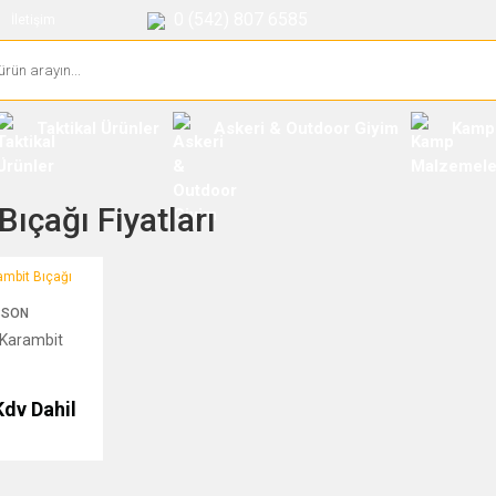
0 (542) 807 6585
İletişim
Taktikal Ürünler
Askeri & Outdoor Giyim
Kamp
ıçağı Fiyatları
t Bıçağı
SSON
Karambit
Kdv Dahil