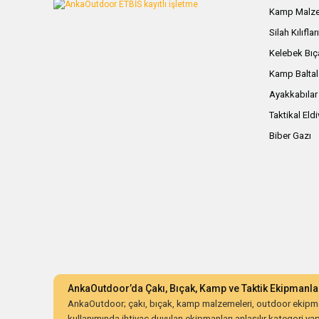
Kamp Malze
Silah Kılıflar
Kelebek Bıç
Kamp Baltal
Ayakkabılar
Taktikal Eld
Biber Gazı
AnkaOutdoor’da Çakı, Bıçak, Kamp ve Taktik Ekipmanla
AnkaOutdoor; çakı, bıçak, kamp malzemeleri, outdoor ekipman
kullanımında ihtiyaç duyulan ekipmanları anlaşılır kategori yapıs