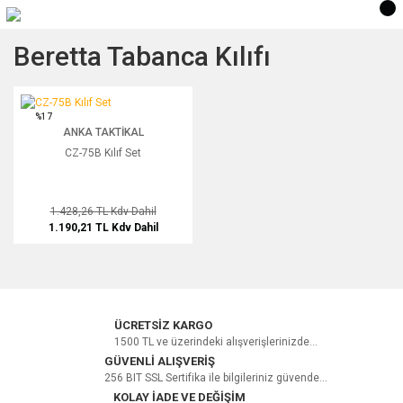
Beretta Tabanca Kılıfı
CZ-75B Kılıf Set
%17
ANKA TAKTIKAL
CZ-75B Kılıf Set
1.428,26 TL
Kdv Dahil
1.190,21 TL
Kdv Dahil
ÜCRETSİZ KARGO
1500 TL ve üzerindeki alışverişlerinizde...
GÜVENLİ ALIŞVERİŞ
256 BIT SSL Sertifika ile bilgileriniz güvende...
KOLAY İADE VE DEĞİŞİM