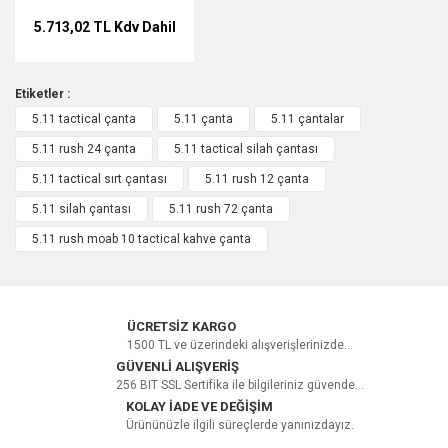
5.713,02 TL
Kdv Dahil
Etiketler :
5.11 tactical çanta
5.11 çanta
5.11 çantalar
5.11 rush 24 çanta
5.11 tactical silah çantası
5.11 tactical sırt çantası
5.11 rush 12 çanta
5.11 silah çantası
5.11 rush 72 çanta
5.11 rush moab 10 tactical kahve çanta
ÜCRETSİZ KARGO
1500 TL ve üzerindeki alışverişlerinizde...
GÜVENLİ ALIŞVERİŞ
256 BIT SSL Sertifika ile bilgileriniz güvende...
KOLAY İADE VE DEĞİŞİM
Ürününüzle ilgili süreçlerde yanınızdayız.