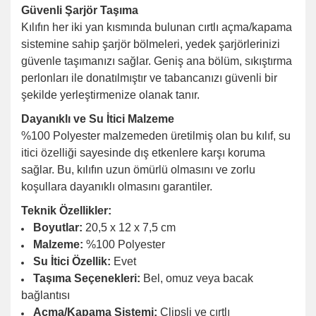
Güvenli Şarjör Taşıma
Kılıfın her iki yan kısmında bulunan cırtlı açma/kapama
sistemine sahip şarjör bölmeleri, yedek şarjörlerinizi
güvenle taşımanızı sağlar. Geniş ana bölüm, sıkıştırma
perlonları ile donatılmıştır ve tabancanızı güvenli bir
şekilde yerleştirmenize olanak tanır.
Dayanıklı ve Su İtici Malzeme
%100 Polyester malzemeden üretilmiş olan bu kılıf, su
itici özelliği sayesinde dış etkenlere karşı koruma
sağlar. Bu, kılıfın uzun ömürlü olmasını ve zorlu
koşullara dayanıklı olmasını garantiler.
Teknik Özellikler:
Boyutlar:
20,5 x 12 x 7,5 cm
Malzeme:
%100 Polyester
Su İtici Özellik:
Evet
Taşıma Seçenekleri:
Bel, omuz veya bacak
bağlantısı
Açma/Kapama Sistemi:
Clipsli ve cırtlı