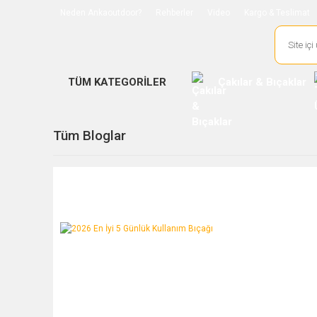
Neden Ankaoutdoor?
Rehberler
Video
Kargo & Teslimat
TÜM KATEGORİLER
Çakılar & Bıçaklar
Tüm Bloglar