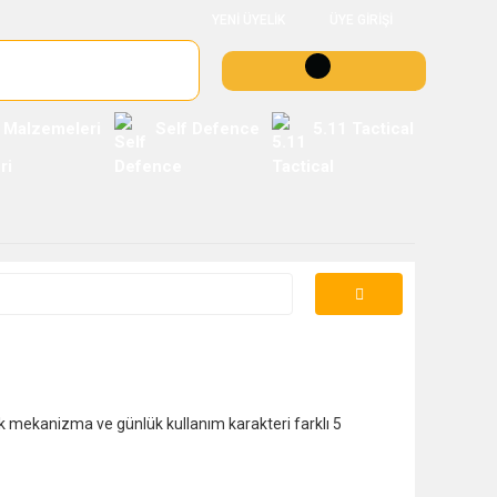
YENİ ÜYELİK
ÜYE GİRİŞİ
 Malzemeleri
Self Defence
5.11 Tactical
k mekanizma ve günlük kullanım karakteri farklı 5