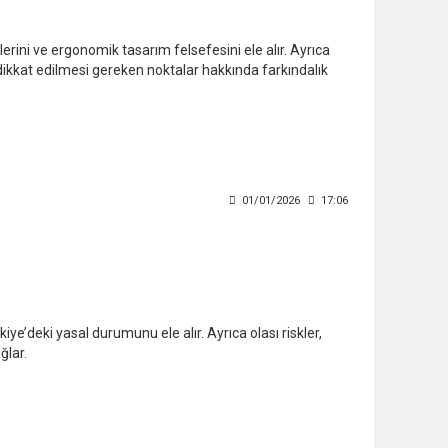
erini ve ergonomik tasarım felsefesini ele alır. Ayrıca
dikkat edilmesi gereken noktalar hakkında farkındalık
01/01/2026
17:06
iye’deki yasal durumunu ele alır. Ayrıca olası riskler,
ğlar.