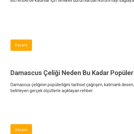
Bu rehberde kadınlar için tehlikeli durumlardan korunmayı sağlayan 
Devamı
Damascus Çeliği Neden Bu Kadar Popüler
Damascus çeliğinin popülerliğini tarihsel çağrışım, katmanlı desen, 
belirleyen gerçek ölçütlerle açıklayan rehber.
Devamı