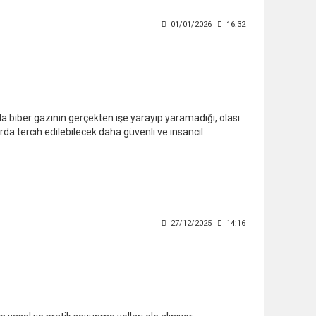
01/01/2026
16:32
da biber gazının gerçekten işe yarayıp yaramadığı, olası
arda tercih edilebilecek daha güvenli ve insancıl
27/12/2025
14:16