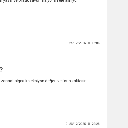
yasal ve pratik savunma yolları ele alınıyor.
24/12/2025
15:06
?
zanaat algısı, koleksiyon değeri ve ürün kalitesini
23/12/2025
22:23