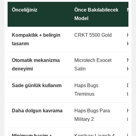
Önceliğiniz
Önce Bakılabilecek
Ned
Model
Kompaktlık + belirgin
CRKT 5500 Gold
Küçü
tasarım
kull
Otomatik mekanizma
Microtech Exocet
Meka
deneyimi
Satin
koyu
Sade günlük kullanım
Haps Bugs
Daha
Treminus
tems
Daha dolgun kavrama
Haps Bugs Para
Komp
Military 2
iste
Minimum hacim +
Kershaw Launch 4
List